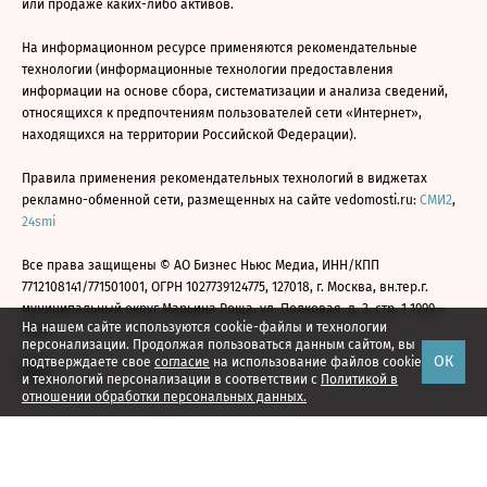
или продаже каких-либо активов.
На информационном ресурсе применяются рекомендательные
технологии (информационные технологии предоставления
информации на основе сбора, систематизации и анализа сведений,
относящихся к предпочтениям пользователей сети «Интернет»,
находящихся на территории Российской Федерации).
Правила применения рекомендательных технологий в виджетах
рекламно-обменной сети, размещенных на сайте vedomosti.ru:
СМИ2
,
24smi
Все права защищены © АО Бизнес Ньюс Медиа, ИНН/КПП
7712108141/771501001, ОГРН 1027739124775, 127018, г. Москва, вн.тер.г.
муниципальный округ Марьина Роща, ул. Полковая, д. 3, стр. 1 1999—
На нашем сайте используются cookie-файлы и технологии
2026
персонализации. Продолжая пользоваться данным сайтом, вы
ОК
подтверждаете свое
согласие
на использование файлов cookie
и технологий персонализации в соответствии с
Политикой в
отношении обработки персональных данных.