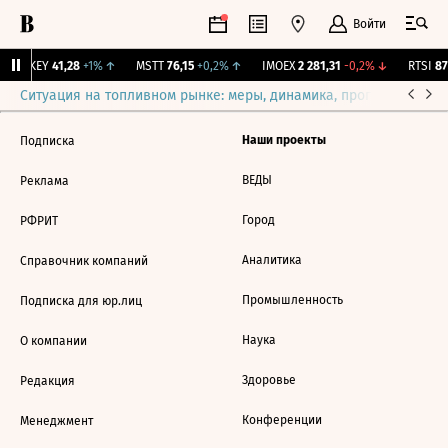
Войти
OKEY
41,28
+1%
↑
MSTT
76,15
+0,2%
↑
IMOEX
2 281,31
-0,2%
↓
RTSI
874
Ситуация на топливном рынке: меры, динамика, прогнозы
Выб
Наши проекты
Подписка
ВЕДЫ
Реклама
Город
РФРИТ
Аналитика
Справочник компаний
Промышленность
Подписка для юр.лиц
Наука
О компании
Здоровье
Редакция
Конференции
Менеджмент