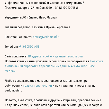
информационных технологий и массовых коммуникаций
(Роскомнадзор) от 27 ноября 2020 г. ЭЛ № ФС 77-79546
Учредитель: АО «Бизнес Ньюс Медиа»
Главный редактор: Казьмина Ирина Сергеевна
Электронная почта:
news@vedomosti.ru
Телефон:
+7 495 956-34-58
Сайт использует
IP адреса, cookie и данные геолокации
Пользователей сайта, условия использования содержатся в
Политике
в отношении обработки персональных данных АО «Бизнес Ньюс
Медиа»
Любое использование материалов допускается только при
соблюдении
правил перепечатки
и при наличии гиперссылки на
vedomosti.ru
Новости, аналитика, прогнозы и другие материалы, представленные
на данном сайте, не являются офертой или рекомендацией к покупке