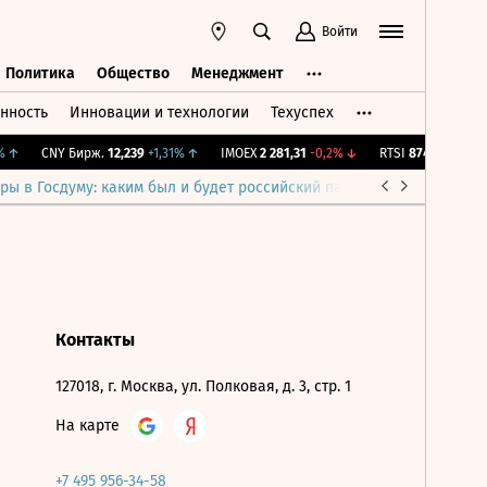
Войти
Политика
Общество
Менеджмент
нность
Инновации и технологии
Техуспех
ть
Политика
Общество
Менеджмент
↑
CNY Бирж.
12,239
+1,31%
↑
IMOEX
2 281,31
-0,2%
↓
RTSI
874,64
-1,12%
ры в Госдуму: каким был и будет российский парламент
Война н
Контакты
127018, г. Москва, ул. Полковая, д. 3, стр. 1
На карте
+7 495 956-34-58