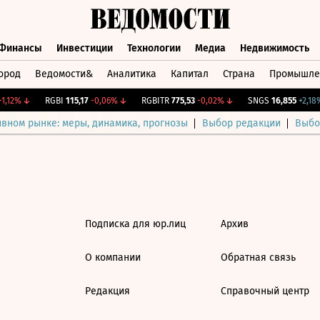
Финансы
Инвестиции
Технологии
Медиа
Недвижимость
ород
Ведомости&
Аналитика
Капитал
Страна
Промышле
а
Финансы
Инвестиции
Технологии
Медиа
Недвижимос
,12%
↓
RGBI
115,17
-0,06%
↓
RGBITR
775,53
-0,02%
↓
SNGS
16,855
+2,18%
ивном рынке: меры, динамика, прогнозы
Выбор редакции
Выбо
Подписка для юр.лиц
Архив
О компании
Обратная связь
Редакция
Справочный центр