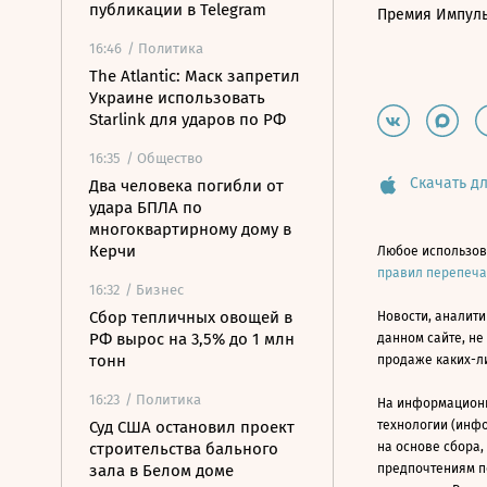
публикации в Telegram
Премия Импул
16:46
/ Политика
The Atlantic: Маск запретил
Украине использовать
Starlink для ударов по РФ
16:35
/ Общество
Скачать дл
Два человека погибли от
удара БПЛА по
многоквартирному дому в
Керчи
Любое использов
правил перепеч
16:32
/ Бизнес
Сбор тепличных овощей в
Новости, аналити
РФ вырос на 3,5% до 1 млн
данном сайте, не
тонн
продаже каких-л
16:23
/ Политика
На информацион
Суд США остановил проект
технологии (инф
строительства бального
на основе сбора,
зала в Белом доме
предпочтениям п