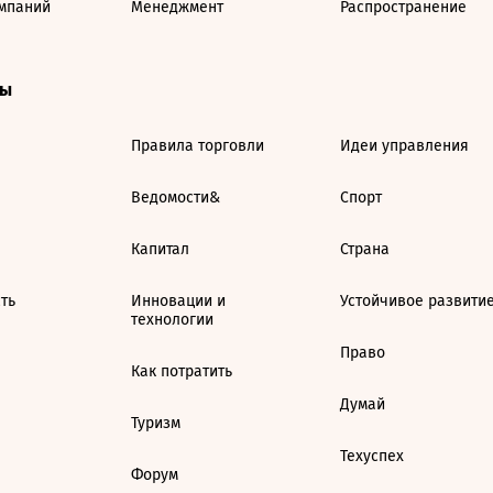
мпаний
Менеджмент
Распространение
ты
Правила торговли
Идеи управления
Ведомости&
Спорт
Капитал
Страна
ть
Инновации и
Устойчивое развити
технологии
Право
Как потратить
Думай
Туризм
Техуспех
Форум