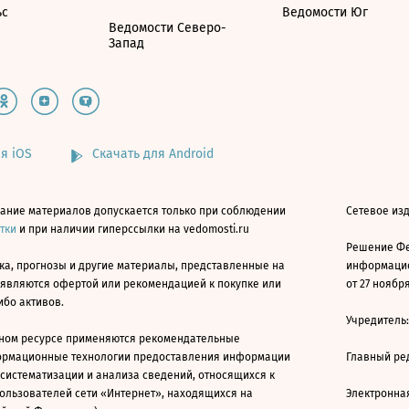
ьс
Ведомости Юг
Ведомости Северо-
Запад
я iOS
Скачать для Android
ание материалов допускается только при соблюдении
Сетевое изд
атки
и при наличии гиперссылки на vedomosti.ru
Решение Фе
ка, прогнозы и другие материалы, представленные на
информацио
 являются офертой или рекомендацией к покупке или
от 27 ноября
ибо активов.
Учредитель
ном ресурсе применяются рекомендательные
ормационные технологии предоставления информации
Главный ре
 систематизации и анализа сведений, относящихся к
ользователей сети «Интернет», находящихся на
Электронна