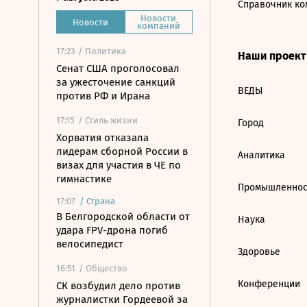
Справочник ко
Новости
Новости
компаний
17:23
/ Политика
Наши проек
Сенат США проголосовал
за ужесточение санкций
ВЕДЫ
против РФ и Ирана
17:15
/ Стиль жизни
Город
Хорватия отказала
лидерам сборной России в
Аналитика
визах для участия в ЧЕ по
гимнастике
Промышленнос
17:07
/
Страна
В Белгородской области от
Наука
удара FPV-дрона погиб
велосипедист
Здоровье
16:51
/ Общество
Конференции
СК возбудил дело против
журналистки Гордеевой за