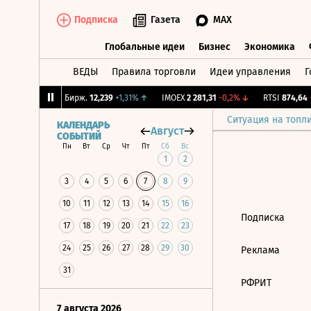
Подписка
Газета
MAX
Глобальные идеи
Бизнес
Экономика
ВЕДЫ
Правила торговли
Идеи управления
Г
Глобальные идеи
Бизнес
Экономик
2,18%
↑
CNY Бирж.
12,239
+1,31%
↑
IMOEX
2 281,31
-0,2%
↓
RTSI
874,64
-1
Ситуация на топл
КАЛЕНДАРЬ
Август
СОБЫТИЙ
Пн
Вт
Ср
Чт
Пт
Сб
Вс
1
2
3
4
5
6
7
8
9
10
11
12
13
14
15
16
Подписка
17
18
19
20
21
22
23
24
25
26
27
28
29
30
Реклама
31
РФРИТ
7 августа 2026