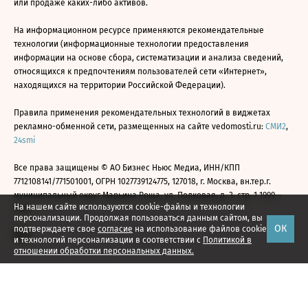
или продаже каких-либо активов.
На информационном ресурсе применяются рекомендательные
технологии (информационные технологии предоставления
информации на основе сбора, систематизации и анализа сведений,
относящихся к предпочтениям пользователей сети «Интернет»,
находящихся на территории Российской Федерации).
Правила применения рекомендательных технологий в виджетах
рекламно-обменной сети, размещенных на сайте vedomosti.ru:
СМИ2
,
24smi
Все права защищены © АО Бизнес Ньюс Медиа, ИНН/КПП
7712108141/771501001, ОГРН 1027739124775, 127018, г. Москва, вн.тер.г.
муниципальный округ Марьина Роща, ул. Полковая, д. 3, стр. 1 1999—
На нашем сайте используются cookie-файлы и технологии
2026
персонализации. Продолжая пользоваться данным сайтом, вы
ОК
подтверждаете свое
согласие
на использование файлов cookie
и технологий персонализации в соответствии с
Политикой в
отношении обработки персональных данных.