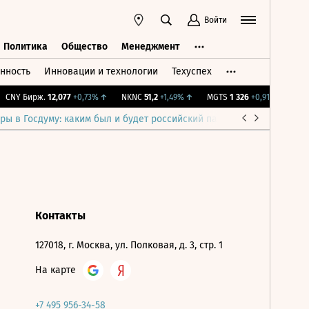
Войти
Политика
Общество
Менеджмент
нность
Инновации и технологии
Техуспех
ть
Политика
Общество
Менеджмент
CNY Бирж.
12,077
+0,73%
↑
NKNC
51,2
+1,49%
↑
MGTS
1 326
+0,91%
↑
IMO
ры в Госдуму: каким был и будет российский парламент
Война н
Контакты
127018, г. Москва, ул. Полковая, д. 3, стр. 1
На карте
+7 495 956-34-58