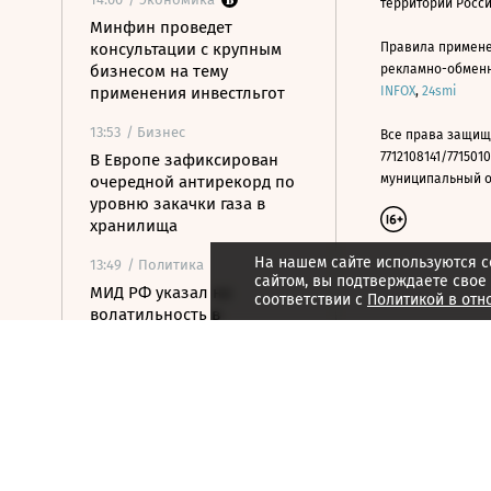
территории Росс
Минфин проведет
консультации с крупным
Правила примене
бизнесом на тему
рекламно-обменно
применения инвестльгот
INFOX
,
24smi
13:53
/ Бизнес
Все права защищ
7712108141/7715010
В Европе зафиксирован
муниципальный окр
очередной антирекорд по
уровню закачки газа в
хранилища
На нашем сайте используются c
13:49
/ Политика
сайтом, вы подтверждаете свое
МИД РФ указал на
соответствии с
Политикой в отн
волатильность в
заявлениях США по
украинским переговорам
13:37
/ Политика
МИД: Армения называет
«диверсификацией» отказ
от сотрудничества с