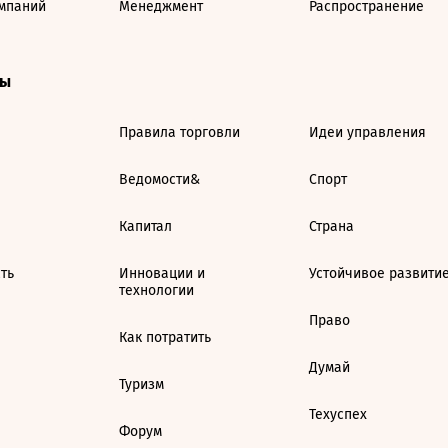
мпаний
Менеджмент
Распространение
ты
Правила торговли
Идеи управления
Ведомости&
Спорт
Капитал
Страна
ть
Инновации и
Устойчивое развити
технологии
Право
Как потратить
Думай
Туризм
Техуспех
Форум