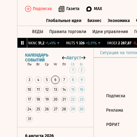
Подписка
Газета
MAX
Глобальные идеи
Бизнес
Экономика
ВЕДЫ
Правила торговли
Идеи управления
Г
Глобальные идеи
Бизнес
Экономик
77
+0,73%
↑
NKNC
51,2
+1,49%
↑
MGTS
1 326
+0,91%
↑
IMOEX
2 287,87
-0,
Ситуация на топл
КАЛЕНДАРЬ
Август
СОБЫТИЙ
Пн
Вт
Ср
Чт
Пт
Сб
Вс
1
2
3
4
5
6
7
8
9
10
11
12
13
14
15
16
Подписка
17
18
19
20
21
22
23
24
25
26
27
28
29
30
Реклама
31
РФРИТ
6 августа 2026