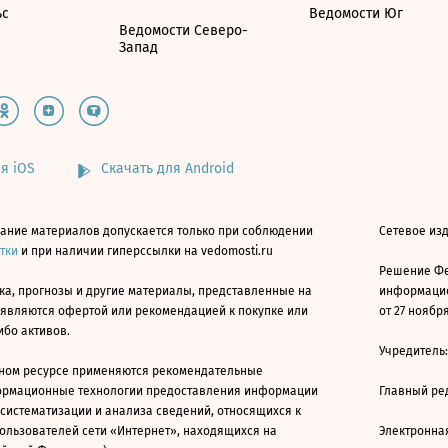
ьс
Ведомости Юг
Ведомости Северо-
Запад
я iOS
Скачать для Android
ание материалов допускается только при соблюдении
Сетевое изд
атки
и при наличии гиперссылки на vedomosti.ru
Решение Фе
ка, прогнозы и другие материалы, представленные на
информацио
 являются офертой или рекомендацией к покупке или
от 27 ноября
ибо активов.
Учредитель
ном ресурсе применяются рекомендательные
ормационные технологии предоставления информации
Главный ре
 систематизации и анализа сведений, относящихся к
ользователей сети «Интернет», находящихся на
Электронна