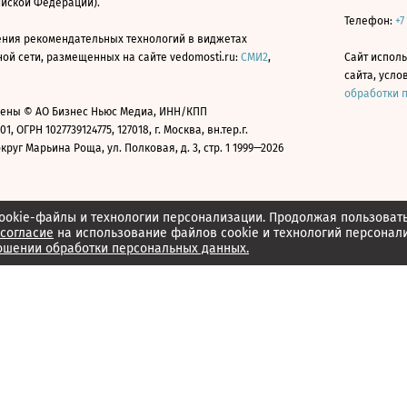
ийской Федерации).
Телефон:
+7
ния рекомендательных технологий в виджетах
й сети, размещенных на сайте vedomosti.ru:
СМИ2
,
Сайт испол
сайта, усл
обработки 
ены © АО Бизнес Ньюс Медиа, ИНН/КПП
01, ОГРН 1027739124775, 127018, г. Москва, вн.тер.г.
уг Марьина Роща, ул. Полковая, д. 3, стр. 1 1999—2026
ookie-файлы и технологии персонализации. Продолжая пользоват
согласие
на использование файлов cookie и технологий персонал
ошении обработки персональных данных.