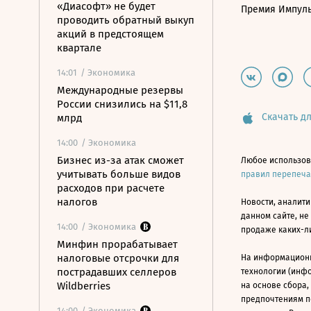
«Диасофт» не будет
Премия Импул
проводить обратный выкуп
акций в предстоящем
квартале
14:01
/ Экономика
Международные резервы
России снизились на $11,8
Скачать дл
млрд
14:00
/ Экономика
Бизнес из-за атак сможет
Любое использов
учитывать больше видов
правил перепеч
расходов при расчете
налогов
Новости, аналити
данном сайте, не
14:00
/ Экономика
продаже каких-л
Минфин прорабатывает
налоговые отсрочки для
На информацион
пострадавших селлеров
технологии (инф
Wildberries
на основе сбора,
предпочтениям п
14:00
/ Экономика