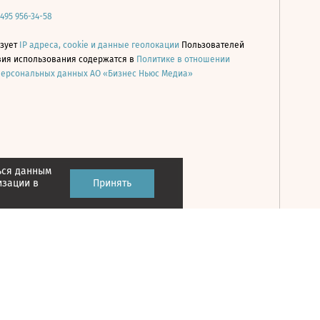
 495 956-34-58
ьзует
IP адреса, cookie и данные геолокации
Пользователей
овия использования содержатся в
Политике в отношении
персональных данных АО «Бизнес Ньюс Медиа»
ься данным
Принять
изации в