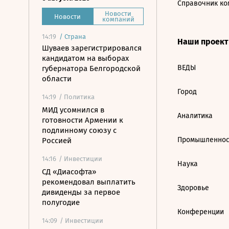
Справочник ко
Новости
Новости
компаний
14:19
/
Страна
Наши проек
Шуваев зарегистрировался
кандидатом на выборах
ВЕДЫ
губернатора Белгородской
области
Город
14:19
/ Политика
МИД усомнился в
Аналитика
готовности Армении к
подлинному союзу с
Промышленнос
Россией
14:16
/ Инвестиции
Наука
СД «Диасофта»
рекомендовал выплатить
Здоровье
дивиденды за первое
полугодие
Конференции
14:09
/ Инвестиции