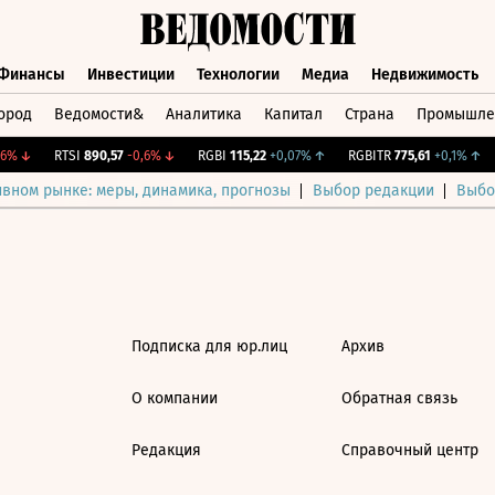
Финансы
Инвестиции
Технологии
Медиа
Недвижимость
ород
Ведомости&
Аналитика
Капитал
Страна
Промышле
а
Финансы
Инвестиции
Технологии
Медиа
Недвижимос
6%
↓
RTSI
890,57
-0,6%
↓
RGBI
115,22
+0,07%
↑
RGBITR
775,61
+0,1%
↑
ивном рынке: меры, динамика, прогнозы
Выбор редакции
Выбо
Подписка для юр.лиц
Архив
О компании
Обратная связь
Редакция
Справочный центр