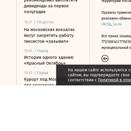
рекомендовал выплатить
территории Росс
дивиденды за первое
полугодие
Правила примене
рекламно-обменно
10:27
/ Общество
INFOX
,
24smi
На московских вокзалах
могут запретить работу
Все права защищ
таксистов-«зазывал»
7712108141/7715010
муниципальный окр
10:26
/
Город
История одного здания:
«Красный Октябрь»
На нашем сайте используются c
10:25
/
Город
сайтом, вы подтверждаете свое
Курорт под Москвой: отели
соответствии с
Политикой в отн
для короткого отпуска этим
летом
10:25
/ Общество
Восемь человек
пострадали при наезде
автомобиля на пешеходов
в Омске