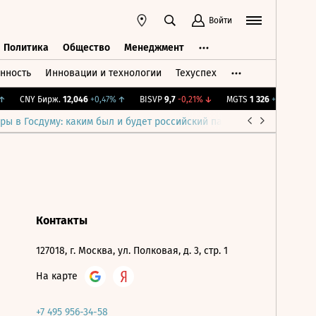
Войти
Политика
Общество
Менеджмент
нность
Инновации и технологии
Техуспех
ть
Политика
Общество
Менеджмент
CNY Бирж.
12,046
+0,47%
↑
BISVP
9,7
-0,21%
↓
MGTS
1 326
+0,91%
↑
ры в Госдуму: каким был и будет российский парламент
Война н
Контакты
127018, г. Москва, ул. Полковая, д. 3, стр. 1
На карте
+7 495 956-34-58