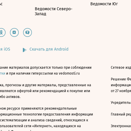
ьс
Ведомости Юг
Ведомости Северо-
Запад
я iOS
Скачать для Android
ание материалов допускается только при соблюдении
Сетевое изд
атки
и при наличии гиперссылки на vedomosti.ru
Решение Фе
ка, прогнозы и другие материалы, представленные на
информацио
 являются офертой или рекомендацией к покупке или
от 27 ноября
ибо активов.
Учредитель
ном ресурсе применяются рекомендательные
ормационные технологии предоставления информации
Главный ре
 систематизации и анализа сведений, относящихся к
ользователей сети «Интернет», находящихся на
Электронна