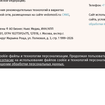
ийской Федерации).
Телефон:
+7
ния рекомендательных технологий в виджетах
й сети, размещенных на сайте vedomosti.ru:
СМИ2
,
Сайт испол
сайта, усл
обработки 
ены © АО Бизнес Ньюс Медиа, ИНН/КПП
01, ОГРН 1027739124775, 127018, г. Москва, вн.тер.г.
уг Марьина Роща, ул. Полковая, д. 3, стр. 1 1999—2026
ookie-файлы и технологии персонализации. Продолжая пользоват
согласие
на использование файлов cookie и технологий персонал
ошении обработки персональных данных.