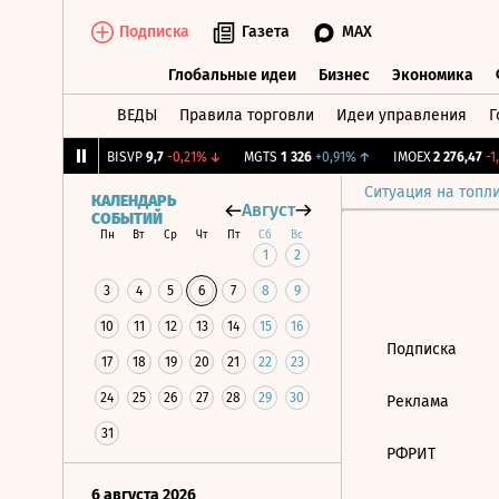
Подписка
Газета
MAX
Глобальные идеи
Бизнес
Экономика
ВЕДЫ
Правила торговли
Идеи управления
Г
Глобальные идеи
Бизнес
Экономик
046
+0,47%
↑
BISVP
9,7
-0,21%
↓
MGTS
1 326
+0,91%
↑
IMOEX
2 276,47
-1,
Ситуация на топл
КАЛЕНДАРЬ
Август
СОБЫТИЙ
Пн
Вт
Ср
Чт
Пт
Сб
Вс
1
2
3
4
5
6
7
8
9
10
11
12
13
14
15
16
Подписка
17
18
19
20
21
22
23
24
25
26
27
28
29
30
Реклама
31
РФРИТ
6 августа 2026