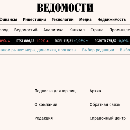
Финансы
Инвестиции
Технологии
Медиа
Недвижимость
ород
Ведомости&
Аналитика
Капитал
Страна
Промышле
а
Финансы
Инвестиции
Технологии
Медиа
Недвижимос
09%
↓
RTSI
886,13
-1,09%
↓
RGBI
115,21
+0,06%
↑
RGBITR
775,52
+0,09%
↑
ивном рынке: меры, динамика, прогнозы
Выбор редакции
Выбо
Подписка для юр.лиц
Архив
О компании
Обратная связь
Редакция
Справочный центр