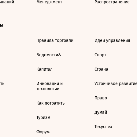
мпаний
Менеджмент
Распространение
ты
Правила торговли
Идеи управления
Ведомости&
Спорт
Капитал
Страна
ть
Инновации и
Устойчивое развити
технологии
Право
Как потратить
Думай
Туризм
Техуспех
Форум