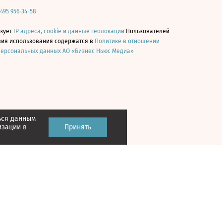
 495 956-34-58
ьзует
IP адреса, cookie и данные геолокации
Пользователей
овия использования содержатся в
Политике в отношении
персональных данных АО «Бизнес Ньюс Медиа»
ься данным
Принять
изации в