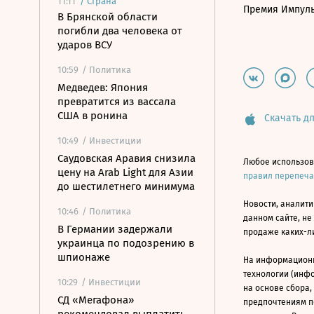
11:11
/
Страна
Премия Импул
В Брянской области
погибли два человека от
ударов ВСУ
10:59
/ Политика
Медведев: Япония
превратится из вассала
США в ронина
Скачать дл
10:49
/ Инвестиции
Саудовская Аравия снизила
Любое использов
цену на Arab Light для Азии
правил перепеч
до шестилетнего минимума
Новости, аналити
10:46
/ Политика
данном сайте, не
В Германии задержали
продаже каких-л
украинца по подозрению в
шпионаже
На информацион
технологии (инф
10:29
/ Инвестиции
на основе сбора,
СД «Мегафона»
предпочтениям п