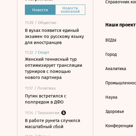
Справочник ко
Новости
Новости
компаний
11:29
/ Общество
Наши проек
В вузах появится единый
экзамен по русскому языку
ВЕДЫ
для иностранцев
11:22
/
Спорт
Город
Женский теннисный тур
оптимизирует трансляции
Аналитика
турниров с помощью
нового партнера
Промышленнос
11:17
/ Политика
Путин встретился с
Наука
полпредом в ДФО
Здоровье
11:14
/ Технологии
В работе рунета случился
Конференции
масштабный сбой