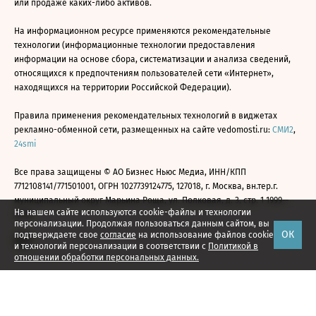
или продаже каких-либо активов.
На информационном ресурсе применяются рекомендательные
технологии (информационные технологии предоставления
информации на основе сбора, систематизации и анализа сведений,
относящихся к предпочтениям пользователей сети «Интернет»,
находящихся на территории Российской Федерации).
Правила применения рекомендательных технологий в виджетах
рекламно-обменной сети, размещенных на сайте vedomosti.ru:
СМИ2
,
24smi
Все права защищены © АО Бизнес Ньюс Медиа, ИНН/КПП
7712108141/771501001, ОГРН 1027739124775, 127018, г. Москва, вн.тер.г.
муниципальный округ Марьина Роща, ул. Полковая, д. 3, стр. 1 1999—
На нашем сайте используются cookie-файлы и технологии
2026
персонализации. Продолжая пользоваться данным сайтом, вы
ОК
подтверждаете свое
согласие
на использование файлов cookie
и технологий персонализации в соответствии с
Политикой в
отношении обработки персональных данных.