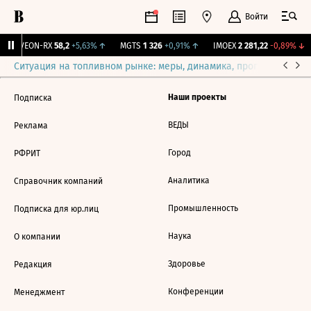
Войти
↑
VEON-RX
58,2
+5,63%
↑
MGTS
1 326
+0,91%
↑
IMOEX
2 281,22
-0,89%
↓
Ситуация на топливном рынке: меры, динамика, прогнозы
Выб
Наши проекты
Подписка
ВЕДЫ
Реклама
Город
РФРИТ
Аналитика
Справочник компаний
Промышленность
Подписка для юр.лиц
Наука
О компании
Здоровье
Редакция
Конференции
Менеджмент