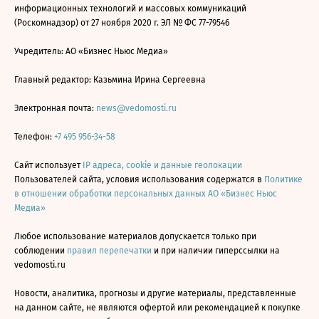
информационных технологий и массовых коммуникаций
(Роскомнадзор) от 27 ноября 2020 г. ЭЛ № ФС 77-79546
Учредитель: АО «Бизнес Ньюс Медиа»
Главный редактор: Казьмина Ирина Сергеевна
Электронная почта:
news@vedomosti.ru
Телефон:
+7 495 956-34-58
Сайт использует
IP адреса, cookie и данные геолокации
Пользователей сайта, условия использования содержатся в
Политике
в отношении обработки персональных данных АО «Бизнес Ньюс
Медиа»
Любое использование материалов допускается только при
соблюдении
правил перепечатки
и при наличии гиперссылки на
vedomosti.ru
Новости, аналитика, прогнозы и другие материалы, представленные
на данном сайте, не являются офертой или рекомендацией к покупке