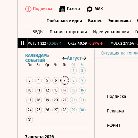
Подписка
Газета
MAX
Глобальные идеи
Бизнес
Экономика
ВЕДЫ
Правила торговли
Идеи управления
Г
Глобальные идеи
Бизнес
Экономик
34
+1,27%
↑
MGTS
1 322
+0,61%
↑
OKEY
40,59
-0,29%
↓
IMOEX
2 277,64
-0,
Ситуация на топл
КАЛЕНДАРЬ
Август
СОБЫТИЙ
Пн
Вт
Ср
Чт
Пт
Сб
Вс
1
2
3
4
5
6
7
8
9
10
11
12
13
14
15
16
Подписка
17
18
19
20
21
22
23
24
25
26
27
28
29
30
Реклама
31
РФРИТ
7 августа 2026