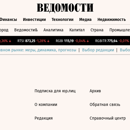
Финансы
Инвестиции
Технологии
Медиа
Недвижимость
ород
Ведомости&
Аналитика
Капитал
Страна
Промышле
а
Финансы
Инвестиции
Технологии
Медиа
Недвижимос
36%
↓
RTSI
873,25
-1,28%
↓
RGBI
115,19
-0,04%
↓
RGBITR
775,64
-0,01%
ивном рынке: меры, динамика, прогнозы
Выбор редакции
Выбо
Подписка для юр.лиц
Архив
О компании
Обратная связь
Редакция
Справочный центр