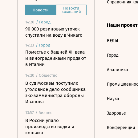
Справочник ко
Новости
Новости
компаний
14:26
/
Город
Наши проек
90 000 резиновых уточек
спустили на воду в Чикаго
ВЕДЫ
14:23
/
Город
Поместье с башней XII века
Город
и виноградниками продают
в Италии
Аналитика
14:20
/ Общество
В суд Москвы поступило
Промышленнос
уголовное дело сообщника
экс-замминистра обороны
Наука
Иванова
13:57
/ Бизнес
Здоровье
В России упало
производство водки и
Конференции
коньяка