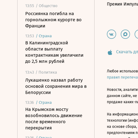
Премия Импул
13:55
/ Общество
Россиянка погибла на
горнолыжном курорте во
Франции
13:53
/
Страна
В Калининградской
области выплату
Скачать дл
контрактникам увеличили
до 2,5 млн рублей
Любое использов
13:43
/ Политика
правил перепеч
Лукашенко назвал работу
основой сохранения мира в
Новости, аналити
Белоруссии
данном сайте, не
продаже каких-л
13:36
/
Страна
На Крымском мосту
На информацион
возобновилось движение
технологии (инф
после временного
на основе сбора,
перекрытия
предпочтениям п
13:36
/
Страна