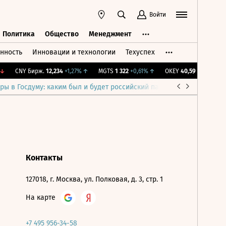
Войти
Политика
Общество
Менеджмент
нность
Инновации и технологии
Техуспех
ть
Политика
Общество
Менеджмент
↓
CNY Бирж.
12,234
+1,27%
↑
MGTS
1 322
+0,61%
↑
OKEY
40,59
-0,29%
↓
ры в Госдуму: каким был и будет российский парламент
Война н
Контакты
127018, г. Москва, ул. Полковая, д. 3, стр. 1
На карте
+7 495 956-34-58