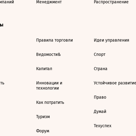
мпаний
Менеджмент
Распространение
ты
Правила торговли
Идеи управления
Ведомости&
Спорт
Капитал
Страна
ть
Инновации и
Устойчивое развити
технологии
Право
Как потратить
Думай
Туризм
Техуспех
Форум