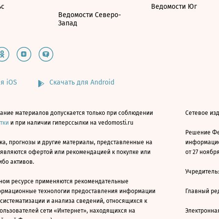
ьс
Ведомости Юг
Ведомости Северо-
Запад
я iOS
Скачать для Android
ание материалов допускается только при соблюдении
Сетевое изд
атки
и при наличии гиперссылки на vedomosti.ru
Решение Фе
ка, прогнозы и другие материалы, представленные на
информацио
 являются офертой или рекомендацией к покупке или
от 27 ноября
ибо активов.
Учредитель
ном ресурсе применяются рекомендательные
ормационные технологии предоставления информации
Главный ре
 систематизации и анализа сведений, относящихся к
ользователей сети «Интернет», находящихся на
Электронна