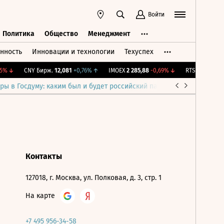
Войти
Политика
Общество
Менеджмент
нность
Инновации и технологии
Техуспех
ть
Политика
Общество
Менеджмент
%
↓
CNY Бирж.
12,081
+0,76%
↑
IMOEX
2 285,88
-0,69%
↓
RTSI
884,56
-1,
ры в Госдуму: каким был и будет российский парламент
Война н
Контакты
127018, г. Москва, ул. Полковая, д. 3, стр. 1
На карте
+7 495 956-34-58