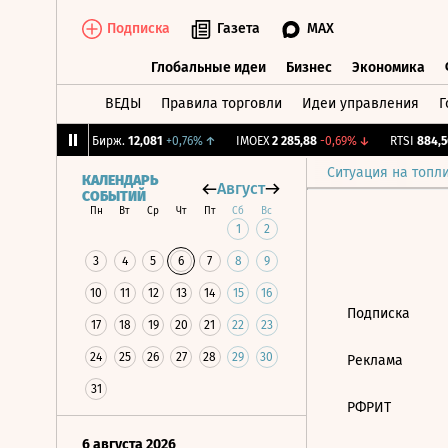
Подписка
Газета
MAX
Глобальные идеи
Бизнес
Экономика
ВЕДЫ
Правила торговли
Идеи управления
Г
Глобальные идеи
Бизнес
Экономик
0,35%
↓
CNY Бирж.
12,081
+0,76%
↑
IMOEX
2 285,88
-0,69%
↓
RTSI
884,56
Ситуация на топл
КАЛЕНДАРЬ
Август
СОБЫТИЙ
Пн
Вт
Ср
Чт
Пт
Сб
Вс
1
2
3
4
5
6
7
8
9
10
11
12
13
14
15
16
Подписка
17
18
19
20
21
22
23
24
25
26
27
28
29
30
Реклама
31
РФРИТ
6 августа 2026