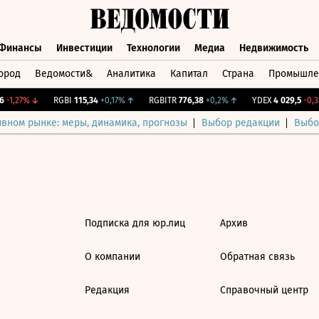
Финансы
Инвестиции
Технологии
Медиа
Недвижимость
ород
Ведомости&
Аналитика
Капитал
Страна
Промышле
а
Финансы
Инвестиции
Технологии
Медиа
Недвижимос
-1,27%
↓
RGBI
115,34
+0,17%
↑
RGBITR
776,38
+0,2%
↑
YDEX
4 029,5
-0,35
ивном рынке: меры, динамика, прогнозы
Выбор редакции
Выбо
Подписка для юр.лиц
Архив
О компании
Обратная связь
Редакция
Справочный центр