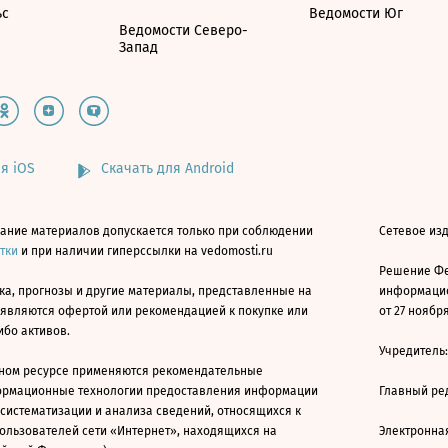
ьс
Ведомости Юг
Ведомости Северо-
Запад
я iOS
Скачать для Android
ание материалов допускается только при соблюдении
Сетевое изд
атки
и при наличии гиперссылки на vedomosti.ru
Решение Фе
ка, прогнозы и другие материалы, представленные на
информацио
 являются офертой или рекомендацией к покупке или
от 27 ноября
ибо активов.
Учредитель
ном ресурсе применяются рекомендательные
ормационные технологии предоставления информации
Главный ре
 систематизации и анализа сведений, относящихся к
ользователей сети «Интернет», находящихся на
Электронна