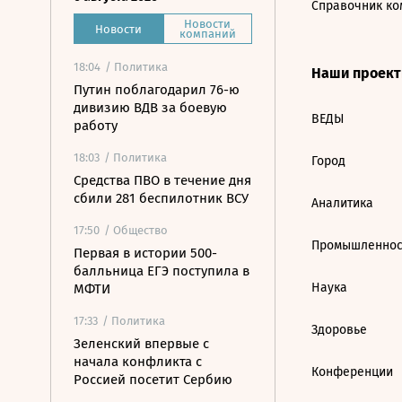
Справочник ко
Новости
Новости
компаний
18:04
/ Политика
Наши проек
Путин поблагодарил 76-ю
дивизию ВДВ за боевую
ВЕДЫ
работу
18:03
/ Политика
Город
Средства ПВО в течение дня
сбили 281 беспилотник ВСУ
Аналитика
17:50
/ Общество
Промышленнос
Первая в истории 500-
балльница ЕГЭ поступила в
Наука
МФТИ
17:33
/ Политика
Здоровье
Зеленский впервые с
начала конфликта с
Конференции
Россией посетит Сербию