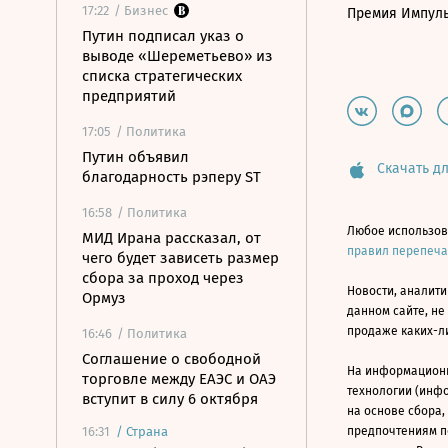
17:22
/ Бизнес
Премия Импул
Путин подписал указ о
выводе «Шереметьево» из
списка стратегических
предприятий
17:05
/ Политика
Путин объявил
Скачать дл
благодарность рэперу ST
16:58
/ Политика
Любое использов
МИД Ирана рассказал, от
правил перепеч
чего будет зависеть размер
сбора за проход через
Новости, аналити
Ормуз
данном сайте, не
продаже каких-л
16:46
/ Политика
Соглашение о свободной
На информацион
торговле между ЕАЭС и ОАЭ
технологии (инф
вступит в силу 6 октября
на основе сбора,
16:31
/
Страна
предпочтениям п