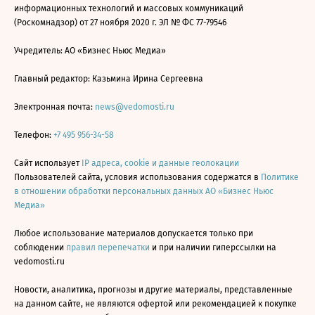
информационных технологий и массовых коммуникаций
(Роскомнадзор) от 27 ноября 2020 г. ЭЛ № ФС 77-79546
Учредитель: АО «Бизнес Ньюс Медиа»
Главный редактор: Казьмина Ирина Сергеевна
Электронная почта:
news@vedomosti.ru
Телефон:
+7 495 956-34-58
Сайт использует
IP адреса, cookie и данные геолокации
Пользователей сайта, условия использования содержатся в
Политике
в отношении обработки персональных данных АО «Бизнес Ньюс
Медиа»
Любое использование материалов допускается только при
соблюдении
правил перепечатки
и при наличии гиперссылки на
vedomosti.ru
Новости, аналитика, прогнозы и другие материалы, представленные
на данном сайте, не являются офертой или рекомендацией к покупке