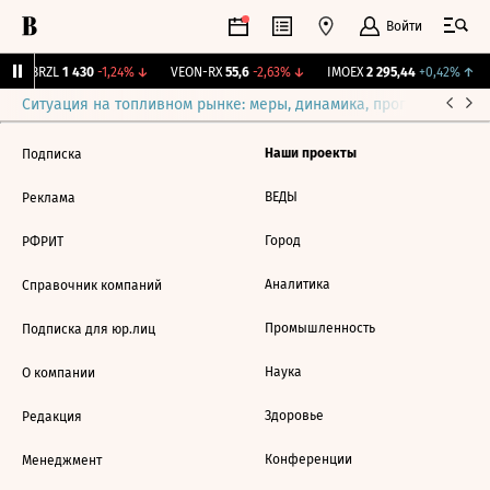
Войти
↑
BRZL
1 430
-1,24%
↓
VEON-RX
55,6
-2,63%
↓
IMOEX
2 295,44
+0,42%
↑
Ситуация на топливном рынке: меры, динамика, прогнозы
Выб
Наши проекты
Подписка
ВЕДЫ
Реклама
Город
РФРИТ
Аналитика
Справочник компаний
Промышленность
Подписка для юр.лиц
Наука
О компании
Здоровье
Редакция
Конференции
Менеджмент