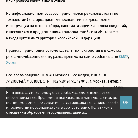
или продаже каких-либо активов.
На информационном ресурсе применяются рекомендательные
технологии (информационные технологии предоставления
информации на основе сбора, систематизации и анализа сведений,
относящихся к предпочтениям пользователей сети «Интернет»,
находящихся на территории Российской Федерации).
Правила применения рекомендательных технологий в виджетах
рекламно-обменной сети, размещенных на сайте vedomosti.ru:
СМИ2
,
24smi
Все права защищены © АО Бизнес Ньюс Медиа, ИНН/КПП
7712108141/771501001, ОГРН 1027739124775, 127018, г. Москва, вн.тер.г.
муниципальный округ Марьина Роща, ул. Полковая, д. 3, стр. 1 1999—
На нашем сайте используются cookie-файлы и технологии
2026
персонализации. Продолжая пользоваться данным сайтом, вы
ОК
подтверждаете свое
согласие
на использование файлов cookie
и технологий персонализации в соответствии с
Политикой в
отношении обработки персональных данных.