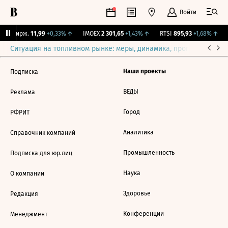
Войти
CNY Бирж.
11,99
+0,33%
↑
IMOEX
2 301,65
+1,43%
↑
RTSI
895,93
+1,68%
↑
Ситуация на топливном рынке: меры, динамика, прогнозы
Выб
Наши проекты
Подписка
ВЕДЫ
Реклама
Город
РФРИТ
Аналитика
Справочник компаний
Промышленность
Подписка для юр.лиц
Наука
О компании
Здоровье
Редакция
Конференции
Менеджмент