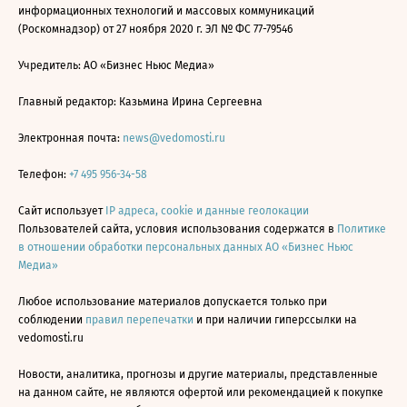
информационных технологий и массовых коммуникаций
(Роскомнадзор) от 27 ноября 2020 г. ЭЛ № ФС 77-79546
Учредитель: АО «Бизнес Ньюс Медиа»
Главный редактор: Казьмина Ирина Сергеевна
Электронная почта:
news@vedomosti.ru
Телефон:
+7 495 956-34-58
Сайт использует
IP адреса, cookie и данные геолокации
Пользователей сайта, условия использования содержатся в
Политике
в отношении обработки персональных данных АО «Бизнес Ньюс
Медиа»
Любое использование материалов допускается только при
соблюдении
правил перепечатки
и при наличии гиперссылки на
vedomosti.ru
Новости, аналитика, прогнозы и другие материалы, представленные
на данном сайте, не являются офертой или рекомендацией к покупке