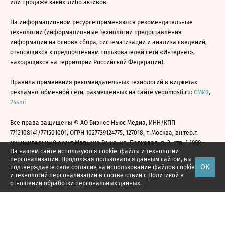
или продаже каких-либо активов.
На информационном ресурсе применяются рекомендательные
технологии (информационные технологии предоставления
информации на основе сбора, систематизации и анализа сведений,
относящихся к предпочтениям пользователей сети «Интернет»,
находящихся на территории Российской Федерации).
Правила применения рекомендательных технологий в виджетах
рекламно-обменной сети, размещенных на сайте vedomosti.ru:
СМИ2
,
24smi
Все права защищены © АО Бизнес Ньюс Медиа, ИНН/КПП
7712108141/771501001, ОГРН 1027739124775, 127018, г. Москва, вн.тер.г.
муниципальный округ Марьина Роща, ул. Полковая, д. 3, стр. 1 1999—
На нашем сайте используются cookie-файлы и технологии
2026
персонализации. Продолжая пользоваться данным сайтом, вы
ОК
подтверждаете свое
согласие
на использование файлов cookie
и технологий персонализации в соответствии с
Политикой в
отношении обработки персональных данных.