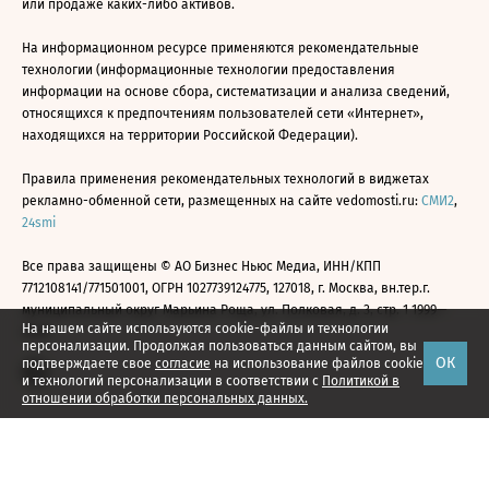
или продаже каких-либо активов.
На информационном ресурсе применяются рекомендательные
технологии (информационные технологии предоставления
информации на основе сбора, систематизации и анализа сведений,
относящихся к предпочтениям пользователей сети «Интернет»,
находящихся на территории Российской Федерации).
Правила применения рекомендательных технологий в виджетах
рекламно-обменной сети, размещенных на сайте vedomosti.ru:
СМИ2
,
24smi
Все права защищены © АО Бизнес Ньюс Медиа, ИНН/КПП
7712108141/771501001, ОГРН 1027739124775, 127018, г. Москва, вн.тер.г.
муниципальный округ Марьина Роща, ул. Полковая, д. 3, стр. 1 1999—
На нашем сайте используются cookie-файлы и технологии
2026
персонализации. Продолжая пользоваться данным сайтом, вы
ОК
подтверждаете свое
согласие
на использование файлов cookie
и технологий персонализации в соответствии с
Политикой в
отношении обработки персональных данных.