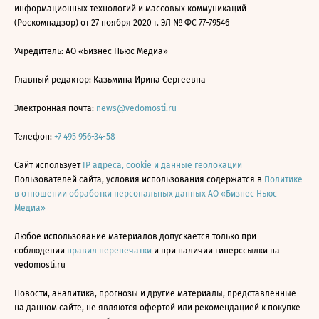
информационных технологий и массовых коммуникаций
(Роскомнадзор) от 27 ноября 2020 г. ЭЛ № ФС 77-79546
Учредитель: АО «Бизнес Ньюс Медиа»
Главный редактор: Казьмина Ирина Сергеевна
Электронная почта:
news@vedomosti.ru
Телефон:
+7 495 956-34-58
Сайт использует
IP адреса, cookie и данные геолокации
Пользователей сайта, условия использования содержатся в
Политике
в отношении обработки персональных данных АО «Бизнес Ньюс
Медиа»
Любое использование материалов допускается только при
соблюдении
правил перепечатки
и при наличии гиперссылки на
vedomosti.ru
Новости, аналитика, прогнозы и другие материалы, представленные
на данном сайте, не являются офертой или рекомендацией к покупке