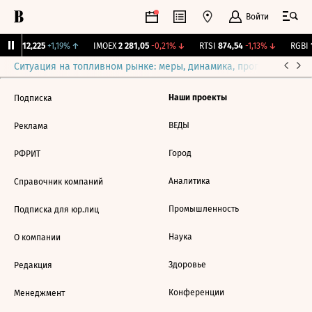
Войти
ирж.
12,225
+1,19%
↑
IMOEX
2 281,05
-0,21%
↓
RTSI
874,54
-1,13%
↓
RGBI
1
Ситуация на топливном рынке: меры, динамика, прогнозы
Выб
Наши проекты
Подписка
ВЕДЫ
Реклама
Город
РФРИТ
Аналитика
Справочник компаний
Промышленность
Подписка для юр.лиц
Наука
О компании
Здоровье
Редакция
Конференции
Менеджмент