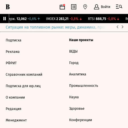
Войти
NY Бирж.
12,062
+0,6%
↑
IMOEX
2 283,21
-0,8%
↓
RTSI
888,75
-0,8%
↓
RG
Ситуация на топливном рынке: меры, динамика, прогнозы
Выб
Наши проекты
Подписка
ВЕДЫ
Реклама
Город
РФРИТ
Аналитика
Справочник компаний
Промышленность
Подписка для юр.лиц
Наука
О компании
Здоровье
Редакция
Конференции
Менеджмент