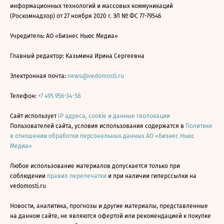
информационных технологий и массовых коммуникаций
(Роскомнадзор) от 27 ноября 2020 г. ЭЛ № ФС 77-79546
Учредитель: АО «Бизнес Ньюс Медиа»
Главный редактор: Казьмина Ирина Сергеевна
Электронная почта:
news@vedomosti.ru
Телефон:
+7 495 956-34-58
Сайт использует
IP адреса, cookie и данные геолокации
Пользователей сайта, условия использования содержатся в
Политике
в отношении обработки персональных данных АО «Бизнес Ньюс
Медиа»
Любое использование материалов допускается только при
соблюдении
правил перепечатки
и при наличии гиперссылки на
vedomosti.ru
Новости, аналитика, прогнозы и другие материалы, представленные
на данном сайте, не являются офертой или рекомендацией к покупке