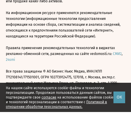
или продаже каких-либо активов.
На информационном ресурсе применяются рекомендательные
технологии (информационные технологии предоставления
информации на основе сбора, систематизации и анализа сведений,
относящихся к предпочтениям пользователей сети «Интернет»,
находящихся на территории Российской Федерации).
Правила применения рекомендательных технологий в виджетах
рекламно-обменной сети, размещенных на сайте vedomosti.ru:
СМИ2
,
24smi
Все права защищены © АО Бизнес Ньюс Медиа, ИНН/КПП
7712108141/771501001, ОГРН 1027739124775, 127018, г. Москва, вн.тер.г.
муниципальный округ Марьина Роща, ул. Полковая, д. 3, стр. 1 1999—
На нашем сайте используются cookie-файлы и технологии
2026
персонализации. Продолжая пользоваться данным сайтом, вы
ОК
подтверждаете свое
согласие
на использование файлов cookie
и технологий персонализации в соответствии с
Политикой в
отношении обработки персональных данных.