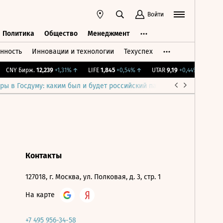
Войти
Политика
Общество
Менеджмент
нность
Инновации и технологии
Техуспех
ть
Политика
Общество
Менеджмент
CNY Бирж.
12,239
+1,31%
↑
LIFE
1,845
+0,54%
↑
UTAR
9,19
+0,44%
↑
IMO
ры в Госдуму: каким был и будет российский парламент
Война н
Контакты
127018, г. Москва, ул. Полковая, д. 3, стр. 1
На карте
+7 495 956-34-58