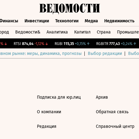
Финансы
Инвестиции
Технологии
Медиа
Недвижимость
ород
Ведомости&
Аналитика
Капитал
Страна
Промышле
а
Финансы
Инвестиции
Технологии
Медиа
Недвижимос
%
↓
RTSI
874,64
-1,12%
↓
RGBI
115,35
+0,15%
↑
RGBITR
777,43
+0,24%
↑
ивном рынке: меры, динамика, прогнозы
Выбор редакции
Выбо
Подписка для юр.лиц
Архив
О компании
Обратная связь
Редакция
Справочный центр