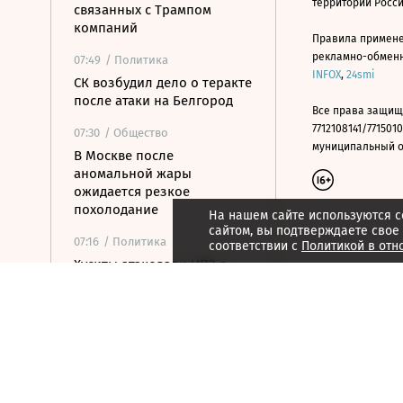
территории Росс
связанных с Трампом
компаний
Правила примене
рекламно-обменно
07:49
/ Политика
INFOX
,
24smi
СК возбудил дело о теракте
после атаки на Белгород
Все права защищ
7712108141/7715010
07:30
/ Общество
муниципальный окр
В Москве после
аномальной жары
ожидается резкое
похолодание
На нашем сайте используются c
сайтом, вы подтверждаете свое
07:16
/ Политика
соответствии с
Политикой в отн
Хуситы атаковали НПЗ в
Саудовской Аравии
07:03
/
Город
Проект о супергероях,
триллер про убийства в
школе и еще шесть
сериалов августа