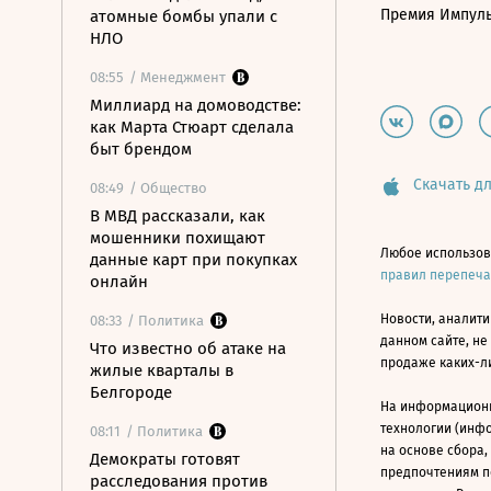
Премия Импул
атомные бомбы упали с
НЛО
08:55
/ Менеджмент
Миллиард на домоводстве:
как Марта Стюарт сделала
быт брендом
Скачать дл
08:49
/ Общество
В МВД рассказали, как
мошенники похищают
Любое использов
данные карт при покупках
правил перепеч
онлайн
Новости, аналити
08:33
/ Политика
данном сайте, не
Что известно об атаке на
продаже каких-л
жилые кварталы в
Белгороде
На информацион
технологии (инф
08:11
/ Политика
на основе сбора,
Демократы готовят
предпочтениям п
расследования против