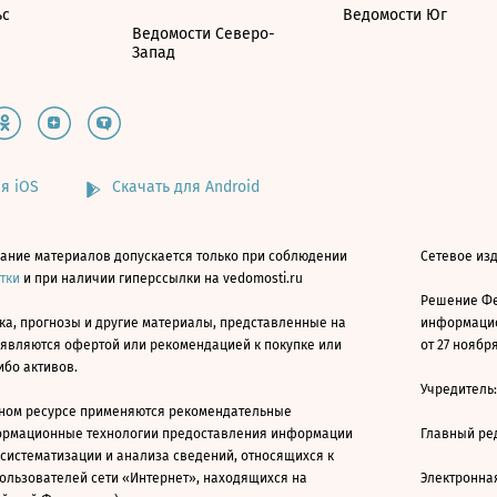
ьс
Ведомости Юг
Ведомости Северо-
Запад
я iOS
Скачать для Android
ание материалов допускается только при соблюдении
Сетевое изд
атки
и при наличии гиперссылки на vedomosti.ru
Решение Фе
ка, прогнозы и другие материалы, представленные на
информацио
 являются офертой или рекомендацией к покупке или
от 27 ноября
ибо активов.
Учредитель
ном ресурсе применяются рекомендательные
ормационные технологии предоставления информации
Главный ре
 систематизации и анализа сведений, относящихся к
ользователей сети «Интернет», находящихся на
Электронна