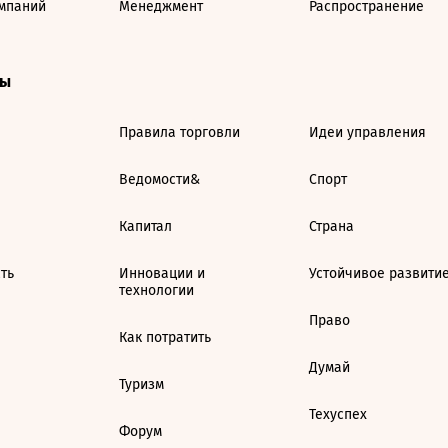
мпаний
Менеджмент
Распространение
ты
Правила торговли
Идеи управления
Ведомости&
Спорт
Капитал
Страна
ть
Инновации и
Устойчивое развити
технологии
Право
Как потратить
Думай
Туризм
Техуспех
Форум