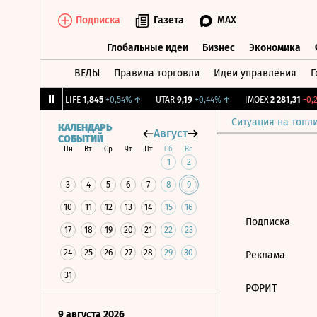
Подписка
Газета
MAX
Глобальные идеи
Бизнес
Экономика
ВЕДЫ
Правила торговли
Идеи управления
Г
Глобальные идеи
Бизнес
Экономик
239
+1,31%
↑
LIFE
1,845
+0,54%
↑
UTAR
9,19
+0,44%
↑
IMOEX
2 281,31
-0,2
Ситуация на топл
КАЛЕНДАРЬ
Август
СОБЫТИЙ
Пн
Вт
Ср
Чт
Пт
Сб
Вс
1
2
3
4
5
6
7
8
9
10
11
12
13
14
15
16
Подписка
17
18
19
20
21
22
23
24
25
26
27
28
29
30
Реклама
31
РФРИТ
9 августа 2026