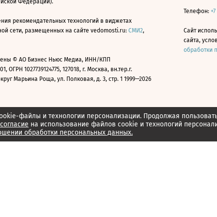
ийской Федерации).
Телефон:
+7
ния рекомендательных технологий в виджетах
й сети, размещенных на сайте vedomosti.ru:
СМИ2
,
Сайт испол
сайта, усл
обработки 
ены © АО Бизнес Ньюс Медиа, ИНН/КПП
01, ОГРН 1027739124775, 127018, г. Москва, вн.тер.г.
уг Марьина Роща, ул. Полковая, д. 3, стр. 1 1999—2026
ookie-файлы и технологии персонализации. Продолжая пользоват
согласие
на использование файлов cookie и технологий персонал
ошении обработки персональных данных.