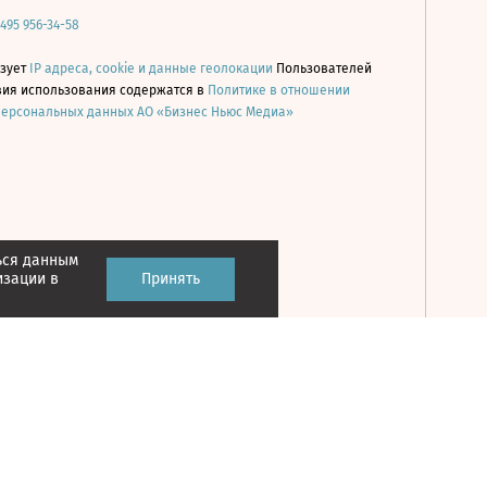
 495 956-34-58
ьзует
IP адреса, cookie и данные геолокации
Пользователей
овия использования содержатся в
Политике в отношении
персональных данных АО «Бизнес Ньюс Медиа»
ься данным
Принять
изации в