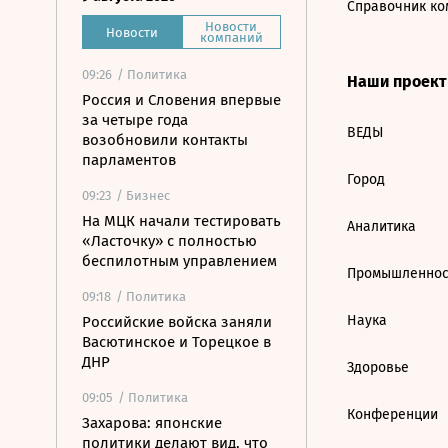
Справочник ко
Новости
Новости
компаний
09:26
/ Политика
Наши проек
Россия и Словения впервые
за четыре года
ВЕДЫ
возобновили контакты
парламентов
Город
09:23
/ Бизнес
На МЦК начали тестировать
Аналитика
«Ласточку» с полностью
беспилотным управлением
Промышленнос
09:18
/ Политика
Наука
Российские войска заняли
Васютинское и Торецкое в
ДНР
Здоровье
09:05
/ Политика
Конференции
Захарова: японские
политики делают вид, что