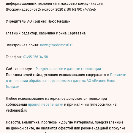
информационных технологий и массовых коммуникаций
(Роскомнадзор) от 27 ноября 2020 г. ЭЛ № ФС 77-79546
Учредитель: АО «Бизнес Ньюс Медиа»
Главный редактор: Казьмина Ирина Сергеевна
Электронная почта:
news@vedomosti.ru
Телефон:
+7 495 956-34-58
Сайт использует
IP адреса, cookie и данные геолокации
Пользователей сайта, условия использования содержатся в
Политике
в отношении обработки персональных данных АО «Бизнес Ньюс
Медиа»
Любое использование материалов допускается только при
соблюдении
правил перепечатки
и при наличии гиперссылки на
vedomosti.ru
Новости, аналитика, прогнозы и другие материалы, представленные
на данном сайте, не являются офертой или рекомендацией к покупке