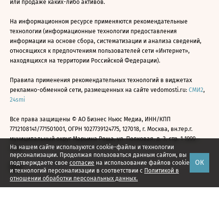
или продаже каких-либо активов.
На информационном ресурсе применяются рекомендательные
технологии (информационные технологии предоставления
информации на основе сбора, систематизации и анализа сведений,
относящихся к предпочтениям пользователей сети «Интернет»,
находящихся на территории Российской Федерации).
Правила применения рекомендательных технологий в виджетах
рекламно-обменной сети, размещенных на сайте vedomosti.ru:
СМИ2
,
24smi
Все права защищены © АО Бизнес Ньюс Медиа, ИНН/КПП
7712108141/771501001, ОГРН 1027739124775, 127018, г. Москва, вн.тер.г.
муниципальный округ Марьина Роща, ул. Полковая, д. 3, стр. 1 1999—
На нашем сайте используются cookie-файлы и технологии
2026
персонализации. Продолжая пользоваться данным сайтом, вы
ОК
подтверждаете свое
согласие
на использование файлов cookie
и технологий персонализации в соответствии с
Политикой в
отношении обработки персональных данных.