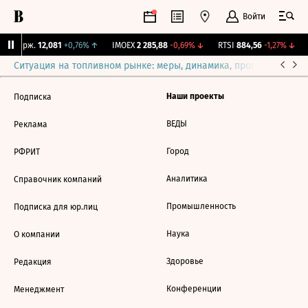
Войти
NY Бирж.
12,081
+0,76%
↑
IMOEX
2 285,88
-0,69%
↓
RTSI
884,56
-1,27%
↓
Ситуация на топливном рынке: меры, динамика, прогнозы
Выб
Наши проекты
Подписка
ВЕДЫ
Реклама
Город
РФРИТ
Аналитика
Справочник компаний
Промышленность
Подписка для юр.лиц
Наука
О компании
Здоровье
Редакция
Конференции
Менеджмент