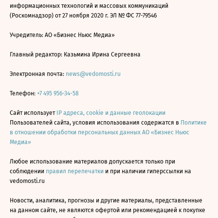
информационных технологий и массовых коммуникаций
(Роскомнадзор) от 27 ноября 2020 г. ЭЛ № ФС 77-79546
Учредитель: АО «Бизнес Ньюс Медиа»
Главный редактор: Казьмина Ирина Сергеевна
Электронная почта:
news@vedomosti.ru
Телефон:
+7 495 956-34-58
Сайт использует
IP адреса, cookie и данные геолокации
Пользователей сайта, условия использования содержатся в
Политике
в отношении обработки персональных данных АО «Бизнес Ньюс
Медиа»
Любое использование материалов допускается только при
соблюдении
правил перепечатки
и при наличии гиперссылки на
vedomosti.ru
Новости, аналитика, прогнозы и другие материалы, представленные
на данном сайте, не являются офертой или рекомендацией к покупке