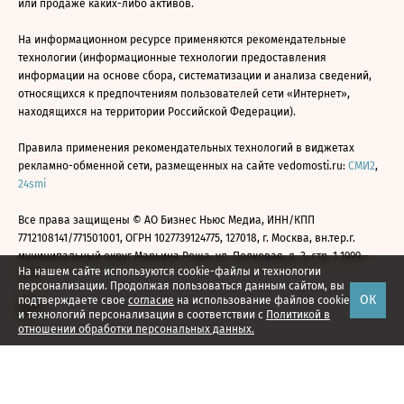
или продаже каких-либо активов.
На информационном ресурсе применяются рекомендательные
технологии (информационные технологии предоставления
информации на основе сбора, систематизации и анализа сведений,
относящихся к предпочтениям пользователей сети «Интернет»,
находящихся на территории Российской Федерации).
Правила применения рекомендательных технологий в виджетах
рекламно-обменной сети, размещенных на сайте vedomosti.ru:
СМИ2
,
24smi
Все права защищены © АО Бизнес Ньюс Медиа, ИНН/КПП
7712108141/771501001, ОГРН 1027739124775, 127018, г. Москва, вн.тер.г.
муниципальный округ Марьина Роща, ул. Полковая, д. 3, стр. 1 1999—
На нашем сайте используются cookie-файлы и технологии
2026
персонализации. Продолжая пользоваться данным сайтом, вы
ОК
подтверждаете свое
согласие
на использование файлов cookie
и технологий персонализации в соответствии с
Политикой в
отношении обработки персональных данных.