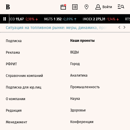
Войти
GECO
15,67
-2,18%
↓
MGTS
1 352
+2,89%
↑
IMOEX
2 275,31
-1,14%
↓
RTS
Ситуация на топливном рынке: меры, динамика, прогнозы
Выб
Наши проекты
Подписка
ВЕДЫ
Реклама
Город
РФРИТ
Аналитика
Справочник компаний
Промышленность
Подписка для юр.лиц
Наука
О компании
Здоровье
Редакция
Конференции
Менеджмент