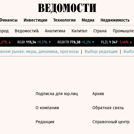
Финансы
Инвестиции
Технологии
Медиа
Недвижимость
ород
Ведомости&
Аналитика
Капитал
Страна
Промышле
а
Финансы
Инвестиции
Технологии
Медиа
Недвижимос
27%
↓
RGBI
115,34
+0,17%
↑
RGBITR
776,38
+0,2%
↑
PLZL
1 347
-1,46%
↓
ивном рынке: меры, динамика, прогнозы
Выбор редакции
Выбо
Подписка для юр.лиц
Архив
О компании
Обратная связь
Редакция
Справочный центр