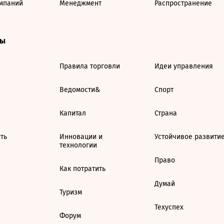
мпаний
Менеджмент
Распространение
ты
Правила торговли
Идеи управления
Ведомости&
Спорт
Капитал
Страна
ть
Инновации и
Устойчивое развити
технологии
Право
Как потратить
Думай
Туризм
Техуспех
Форум