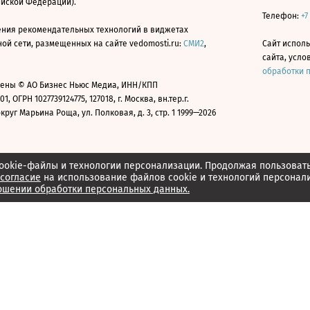
ийской Федерации).
Телефон:
+7
ния рекомендательных технологий в виджетах
й сети, размещенных на сайте vedomosti.ru:
СМИ2
,
Сайт испол
сайта, усл
обработки 
ены © АО Бизнес Ньюс Медиа, ИНН/КПП
01, ОГРН 1027739124775, 127018, г. Москва, вн.тер.г.
уг Марьина Роща, ул. Полковая, д. 3, стр. 1 1999—2026
ookie-файлы и технологии персонализации. Продолжая пользоват
согласие
на использование файлов cookie и технологий персонал
ошении обработки персональных данных.