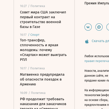
Премия Импул
16:27
/ Политика
Совет мира США заключил
первый контракт на
строительство военной
базы в Газе
16:17
/
Спорт
Топ-трансфер,
Скачать дл
сплоченность и яркая
молодежь: почему
«Спартак» может выиграть
Любое использов
РПЛ
правил перепеч
16:17
/ Политика
Новости, аналити
Матвиенко предупредила
данном сайте, не
об опасности поездок в
продаже каких-л
Армению
На информацион
16:09
/ Политика
технологии (инф
РФ продолжит требовать
на основе сбора,
наказания для заказчиков
предпочтениям п
теракта на «Северных