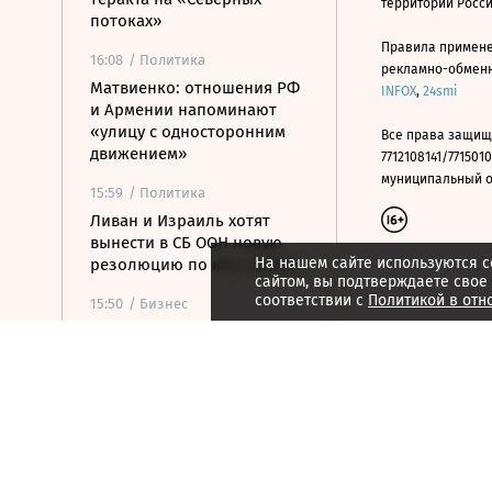
территории Росс
потоках»
Правила примене
16:08
/ Политика
рекламно-обменно
Матвиенко: отношения РФ
INFOX
,
24smi
и Армении напоминают
«улицу с односторонним
Все права защищ
движением»
7712108141/7715010
муниципальный окр
15:59
/ Политика
Ливан и Израиль хотят
вынести в СБ ООН новую
На нашем сайте используются c
резолюцию по югу страны
сайтом, вы подтверждаете свое
соответствии с
Политикой в отн
15:50
/ Бизнес
Росатом и РКФР подписали
соглашение о
строительстве ветропарка
на Иссык-Куле
15:41
/ Бизнес
Минфин: власти вернулись
к обсуждению онлайн-