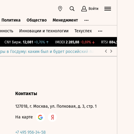
Войти
Политика
Общество
Менеджмент
нность
Инновации и технологии
Техуспех
ть
Политика
Общество
Менеджмент
CNY Бирж.
12,081
+0,76%
↑
IMOEX
2 285,88
-0,69%
↓
RTSI
884,56
-1,27%
↓
ры в Госдуму: каким был и будет российский парламент
Война н
Контакты
127018, г. Москва, ул. Полковая, д. 3, стр. 1
На карте
+7 495 956-34-58