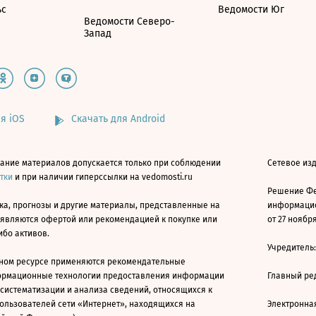
ьс
Ведомости Юг
Ведомости Северо-
Запад
я iOS
Скачать для Android
ание материалов допускается только при соблюдении
Сетевое изд
атки
и при наличии гиперссылки на vedomosti.ru
Решение Фе
ка, прогнозы и другие материалы, представленные на
информацио
 являются офертой или рекомендацией к покупке или
от 27 ноября
ибо активов.
Учредитель
ном ресурсе применяются рекомендательные
ормационные технологии предоставления информации
Главный ре
 систематизации и анализа сведений, относящихся к
ользователей сети «Интернет», находящихся на
Электронна