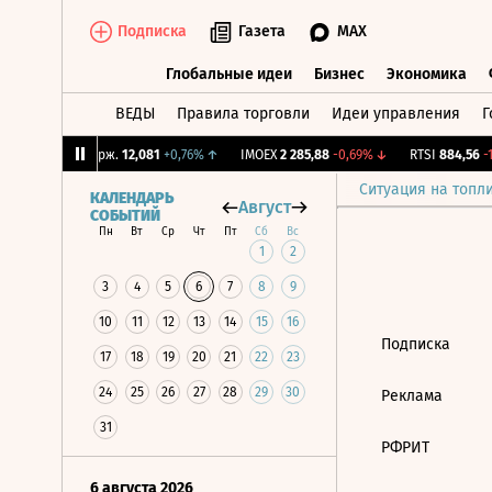
Подписка
Газета
MAX
Глобальные идеи
Бизнес
Экономика
ВЕДЫ
Правила торговли
Идеи управления
Г
Глобальные идеи
Бизнес
Экономик
6%
↓
CNY Бирж.
12,081
+0,76%
↑
IMOEX
2 285,88
-0,69%
↓
RTSI
884,56
-1,
Ситуация на топл
КАЛЕНДАРЬ
Август
СОБЫТИЙ
Пн
Вт
Ср
Чт
Пт
Сб
Вс
1
2
3
4
5
6
7
8
9
10
11
12
13
14
15
16
Подписка
17
18
19
20
21
22
23
24
25
26
27
28
29
30
Реклама
31
РФРИТ
6 августа 2026