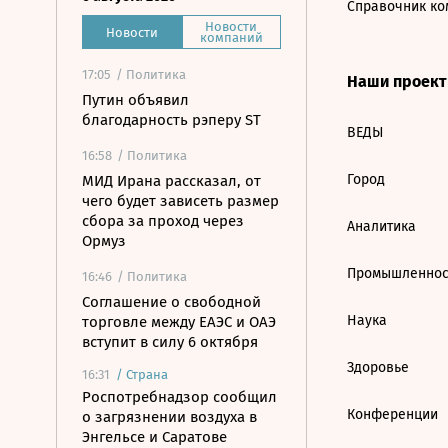
Справочник ко
Новости
Новости
компаний
17:05
/ Политика
Наши проек
Путин объявил
благодарность рэперу ST
ВЕДЫ
16:58
/ Политика
Город
МИД Ирана рассказал, от
чего будет зависеть размер
сбора за проход через
Аналитика
Ормуз
Промышленнос
16:46
/ Политика
Соглашение о свободной
Наука
торговле между ЕАЭС и ОАЭ
вступит в силу 6 октября
Здоровье
16:31
/
Страна
Роспотребнадзор сообщил
Конференции
о загрязнении воздуха в
Энгельсе и Саратове