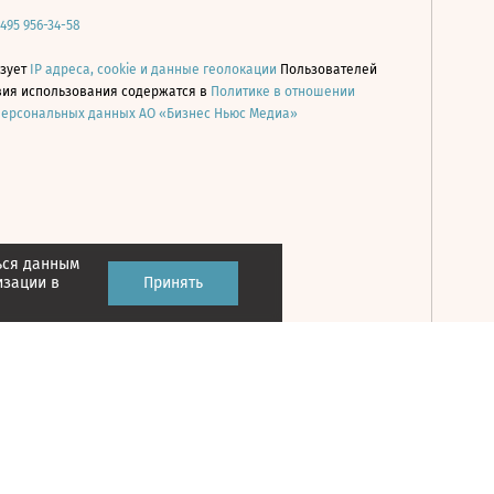
 495 956-34-58
ьзует
IP адреса, cookie и данные геолокации
Пользователей
овия использования содержатся в
Политике в отношении
персональных данных АО «Бизнес Ньюс Медиа»
ься данным
Принять
изации в