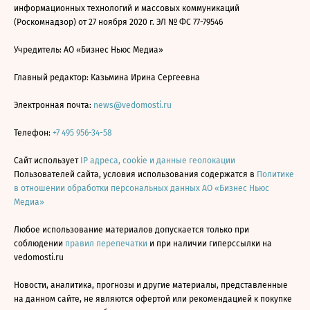
информационных технологий и массовых коммуникаций
(Роскомнадзор) от 27 ноября 2020 г. ЭЛ № ФС 77-79546
Учредитель: АО «Бизнес Ньюс Медиа»
Главный редактор: Казьмина Ирина Сергеевна
Электронная почта:
news@vedomosti.ru
Телефон:
+7 495 956-34-58
Сайт использует
IP адреса, cookie и данные геолокации
Пользователей сайта, условия использования содержатся в
Политике
в отношении обработки персональных данных АО «Бизнес Ньюс
Медиа»
Любое использование материалов допускается только при
соблюдении
правил перепечатки
и при наличии гиперссылки на
vedomosti.ru
Новости, аналитика, прогнозы и другие материалы, представленные
на данном сайте, не являются офертой или рекомендацией к покупке