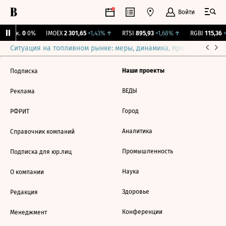
Войти
 Бирж.
0
0%
IMOEX
2 301,65
+1,43%
↑
RTSI
895,93
+1,68%
↑
RGBI
115,36
+
Ситуация на топливном рынке: меры, динамика, прогнозы
Выб
Наши проекты
Подписка
ВЕДЫ
Реклама
Город
РФРИТ
Аналитика
Справочник компаний
Промышленность
Подписка для юр.лиц
Наука
О компании
Здоровье
Редакция
Конференции
Менеджмент