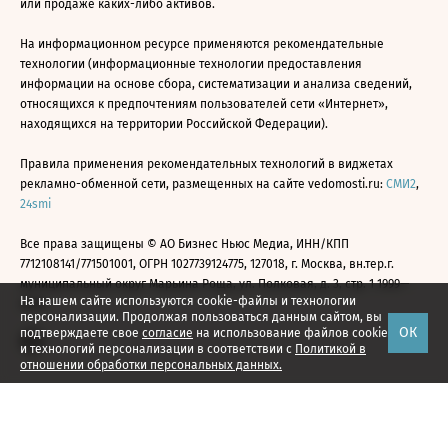
или продаже каких-либо активов.
На информационном ресурсе применяются рекомендательные
технологии (информационные технологии предоставления
информации на основе сбора, систематизации и анализа сведений,
относящихся к предпочтениям пользователей сети «Интернет»,
находящихся на территории Российской Федерации).
Правила применения рекомендательных технологий в виджетах
рекламно-обменной сети, размещенных на сайте vedomosti.ru:
СМИ2
,
24smi
Все права защищены © АО Бизнес Ньюс Медиа, ИНН/КПП
7712108141/771501001, ОГРН 1027739124775, 127018, г. Москва, вн.тер.г.
муниципальный округ Марьина Роща, ул. Полковая, д. 3, стр. 1 1999—
На нашем сайте используются cookie-файлы и технологии
2026
персонализации. Продолжая пользоваться данным сайтом, вы
ОК
подтверждаете свое
согласие
на использование файлов cookie
и технологий персонализации в соответствии с
Политикой в
отношении обработки персональных данных.