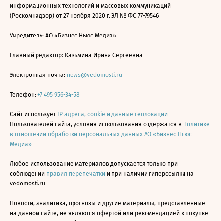
информационных технологий и массовых коммуникаций
(Роскомнадзор) от 27 ноября 2020 г. ЭЛ № ФС 77-79546
Учредитель: АО «Бизнес Ньюс Медиа»
Главный редактор: Казьмина Ирина Сергеевна
Электронная почта:
news@vedomosti.ru
Телефон:
+7 495 956-34-58
Сайт использует
IP адреса, cookie и данные геолокации
Пользователей сайта, условия использования содержатся в
Политике
в отношении обработки персональных данных АО «Бизнес Ньюс
Медиа»
Любое использование материалов допускается только при
соблюдении
правил перепечатки
и при наличии гиперссылки на
vedomosti.ru
Новости, аналитика, прогнозы и другие материалы, представленные
на данном сайте, не являются офертой или рекомендацией к покупке