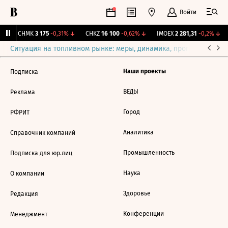
Войти
↑
CHMK
3 175
-0,31%
↓
CHKZ
16 100
-0,62%
↓
IMOEX
2 281,31
-0,2%
↓
Ситуация на топливном рынке: меры, динамика, прогнозы
Выб
Наши проекты
Подписка
ВЕДЫ
Реклама
Город
РФРИТ
Аналитика
Справочник компаний
Промышленность
Подписка для юр.лиц
Наука
О компании
Здоровье
Редакция
Конференции
Менеджмент