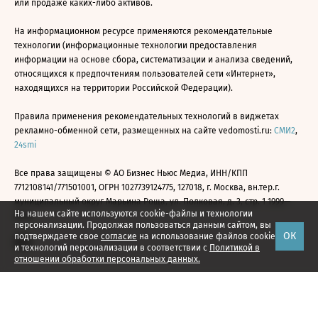
или продаже каких-либо активов.
На информационном ресурсе применяются рекомендательные
технологии (информационные технологии предоставления
информации на основе сбора, систематизации и анализа сведений,
относящихся к предпочтениям пользователей сети «Интернет»,
находящихся на территории Российской Федерации).
Правила применения рекомендательных технологий в виджетах
рекламно-обменной сети, размещенных на сайте vedomosti.ru:
СМИ2
,
24smi
Все права защищены © АО Бизнес Ньюс Медиа, ИНН/КПП
7712108141/771501001, ОГРН 1027739124775, 127018, г. Москва, вн.тер.г.
муниципальный округ Марьина Роща, ул. Полковая, д. 3, стр. 1 1999—
На нашем сайте используются cookie-файлы и технологии
2026
персонализации. Продолжая пользоваться данным сайтом, вы
ОК
подтверждаете свое
согласие
на использование файлов cookie
и технологий персонализации в соответствии с
Политикой в
отношении обработки персональных данных.