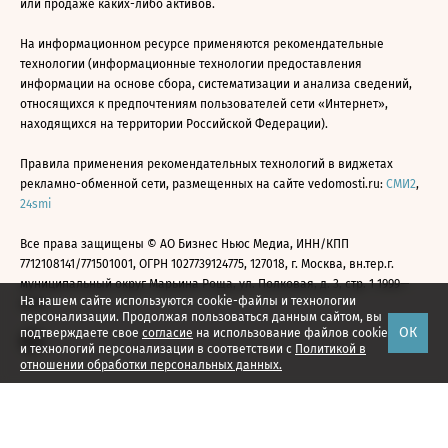
или продаже каких-либо активов.
На информационном ресурсе применяются рекомендательные
технологии (информационные технологии предоставления
информации на основе сбора, систематизации и анализа сведений,
относящихся к предпочтениям пользователей сети «Интернет»,
находящихся на территории Российской Федерации).
Правила применения рекомендательных технологий в виджетах
рекламно-обменной сети, размещенных на сайте vedomosti.ru:
СМИ2
,
24smi
Все права защищены © АО Бизнес Ньюс Медиа, ИНН/КПП
7712108141/771501001, ОГРН 1027739124775, 127018, г. Москва, вн.тер.г.
муниципальный округ Марьина Роща, ул. Полковая, д. 3, стр. 1 1999—
На нашем сайте используются cookie-файлы и технологии
2026
персонализации. Продолжая пользоваться данным сайтом, вы
ОК
подтверждаете свое
согласие
на использование файлов cookie
и технологий персонализации в соответствии с
Политикой в
отношении обработки персональных данных.