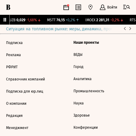
Войти
KUZB
0,029
-1,68%
↓
MSTT
76,15
+0,2%
↑
IMOEX
2 281,31
-0,2%
↓
RTSI
Ситуация на топливном рынке: меры, динамика, прогнозы
Выб
Наши проекты
Подписка
ВЕДЫ
Реклама
Город
РФРИТ
Аналитика
Справочник компаний
Промышленность
Подписка для юр.лиц
Наука
О компании
Здоровье
Редакция
Конференции
Менеджмент