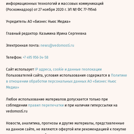
информационных технологий и массовых коммуникаций
(Роскомнадзор) от 27 ноября 2020 г. ЭЛ № ФС 77-79546
Учредитель: АО «Бизнес Ньюс Медиа»
Главный редактор: Казьмина Ирина Сергеевна
Электронная почта:
news@vedomosti.ru
Телефон:
+7 495 956-34-58
Сайт использует
IP адреса, cookie и данные геолокации
Пользователей сайта, условия использования содержатся в
Политике
в отношении обработки персональных данных АО «Бизнес Ньюс
Медиа»
Любое использование материалов допускается только при
соблюдении
правил перепечатки
и при наличии гиперссылки на
vedomosti.ru
Новости, аналитика, прогнозы и другие материалы, представленные
на данном сайте, не являются офертой или рекомендацией к покупке