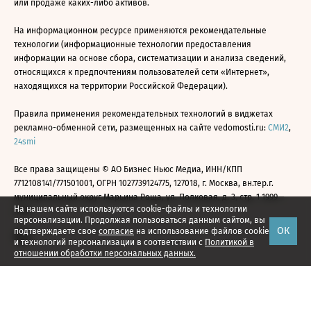
или продаже каких-либо активов.
На информационном ресурсе применяются рекомендательные
технологии (информационные технологии предоставления
информации на основе сбора, систематизации и анализа сведений,
относящихся к предпочтениям пользователей сети «Интернет»,
находящихся на территории Российской Федерации).
Правила применения рекомендательных технологий в виджетах
рекламно-обменной сети, размещенных на сайте vedomosti.ru:
СМИ2
,
24smi
Все права защищены © АО Бизнес Ньюс Медиа, ИНН/КПП
7712108141/771501001, ОГРН 1027739124775, 127018, г. Москва, вн.тер.г.
муниципальный округ Марьина Роща, ул. Полковая, д. 3, стр. 1 1999—
На нашем сайте используются cookie-файлы и технологии
2026
персонализации. Продолжая пользоваться данным сайтом, вы
ОК
подтверждаете свое
согласие
на использование файлов cookie
и технологий персонализации в соответствии с
Политикой в
отношении обработки персональных данных.