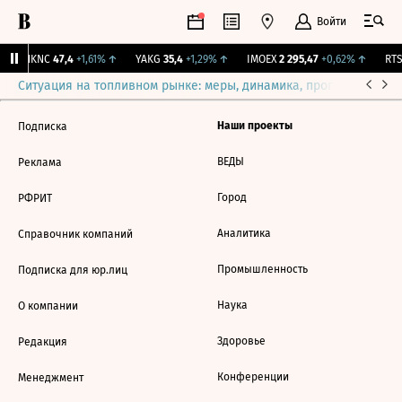
Войти
↑
NKNC
47,4
+1,61%
↑
YAKG
35,4
+1,29%
↑
IMOEX
2 295,47
+0,62%
↑
RTSI
Ситуация на топливном рынке: меры, динамика, прогнозы
Выб
Наши проекты
Подписка
ВЕДЫ
Реклама
Город
РФРИТ
Аналитика
Справочник компаний
Промышленность
Подписка для юр.лиц
Наука
О компании
Здоровье
Редакция
Конференции
Менеджмент