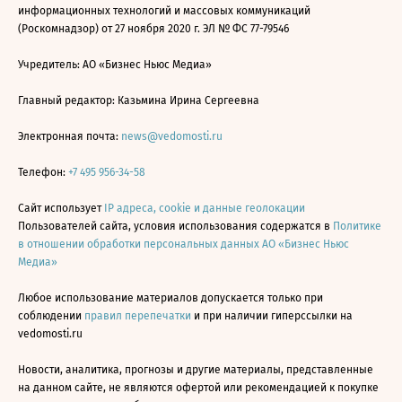
информационных технологий и массовых коммуникаций
(Роскомнадзор) от 27 ноября 2020 г. ЭЛ № ФС 77-79546
Учредитель: АО «Бизнес Ньюс Медиа»
Главный редактор: Казьмина Ирина Сергеевна
Электронная почта:
news@vedomosti.ru
Телефон:
+7 495 956-34-58
Сайт использует
IP адреса, cookie и данные геолокации
Пользователей сайта, условия использования содержатся в
Политике
в отношении обработки персональных данных АО «Бизнес Ньюс
Медиа»
Любое использование материалов допускается только при
соблюдении
правил перепечатки
и при наличии гиперссылки на
vedomosti.ru
Новости, аналитика, прогнозы и другие материалы, представленные
на данном сайте, не являются офертой или рекомендацией к покупке