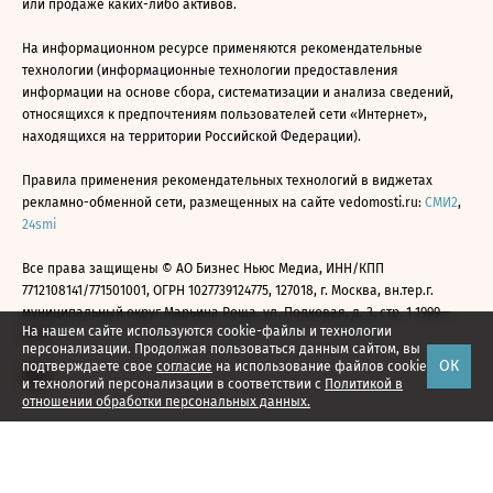
или продаже каких-либо активов.
На информационном ресурсе применяются рекомендательные
технологии (информационные технологии предоставления
информации на основе сбора, систематизации и анализа сведений,
относящихся к предпочтениям пользователей сети «Интернет»,
находящихся на территории Российской Федерации).
Правила применения рекомендательных технологий в виджетах
рекламно-обменной сети, размещенных на сайте vedomosti.ru:
СМИ2
,
24smi
Все права защищены © АО Бизнес Ньюс Медиа, ИНН/КПП
7712108141/771501001, ОГРН 1027739124775, 127018, г. Москва, вн.тер.г.
муниципальный округ Марьина Роща, ул. Полковая, д. 3, стр. 1 1999—
На нашем сайте используются cookie-файлы и технологии
2026
персонализации. Продолжая пользоваться данным сайтом, вы
ОК
подтверждаете свое
согласие
на использование файлов cookie
и технологий персонализации в соответствии с
Политикой в
отношении обработки персональных данных.