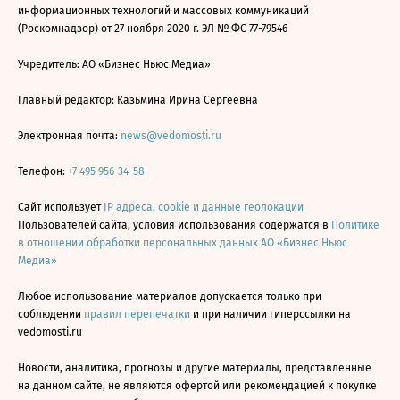
информационных технологий и массовых коммуникаций
(Роскомнадзор) от 27 ноября 2020 г. ЭЛ № ФС 77-79546
Учредитель: АО «Бизнес Ньюс Медиа»
Главный редактор: Казьмина Ирина Сергеевна
Электронная почта:
news@vedomosti.ru
Телефон:
+7 495 956-34-58
Сайт использует
IP адреса, cookie и данные геолокации
Пользователей сайта, условия использования содержатся в
Политике
в отношении обработки персональных данных АО «Бизнес Ньюс
Медиа»
Любое использование материалов допускается только при
соблюдении
правил перепечатки
и при наличии гиперссылки на
vedomosti.ru
Новости, аналитика, прогнозы и другие материалы, представленные
на данном сайте, не являются офертой или рекомендацией к покупке