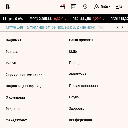
Войти
Y Бирж.
0
0%
IMOEX
2 285,88
-0,69%
↓
RTSI
884,56
-1,27%
↓
RGBI
115,39
Ситуация на топливном рынке: меры, динамика, прогнозы
Выб
Наши проекты
Подписка
ВЕДЫ
Реклама
Город
РФРИТ
Аналитика
Справочник компаний
Промышленность
Подписка для юр.лиц
Наука
О компании
Здоровье
Редакция
Конференции
Менеджмент