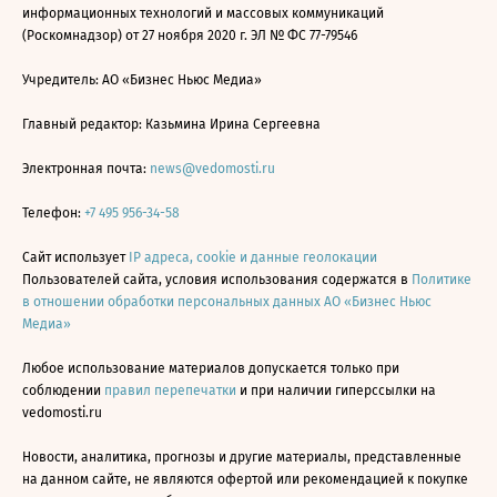
информационных технологий и массовых коммуникаций
(Роскомнадзор) от 27 ноября 2020 г. ЭЛ № ФС 77-79546
Учредитель: АО «Бизнес Ньюс Медиа»
Главный редактор: Казьмина Ирина Сергеевна
Электронная почта:
news@vedomosti.ru
Телефон:
+7 495 956-34-58
Сайт использует
IP адреса, cookie и данные геолокации
Пользователей сайта, условия использования содержатся в
Политике
в отношении обработки персональных данных АО «Бизнес Ньюс
Медиа»
Любое использование материалов допускается только при
соблюдении
правил перепечатки
и при наличии гиперссылки на
vedomosti.ru
Новости, аналитика, прогнозы и другие материалы, представленные
на данном сайте, не являются офертой или рекомендацией к покупке