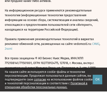
или продаже каких-либо активов.
На информационном ресурсе применяются рекомендательные
технологии (информационные технологии предоставления
информации на основе сбора, систематизации и анализа сведений,
относящихся к предпочтениям пользователей сети «Интернет»,
находящихся на территории Российской Федерации).
Правила применения рекомендательных технологий в виджетах
рекламно-обменной сети, размещенных на сайте vedomosti.ru:
СМИ2
,
24smi
Все права защищены © АО Бизнес Ньюс Медиа, ИНН/КПП
7712108141/771501001, ОГРН 1027739124775, 127018, г. Москва, вн.тер.г.
муниципальный округ Марьина Роща, ул. Полковая, д. 3, стр. 1 1999—
На нашем сайте используются cookie-файлы и технологии
2026
персонализации. Продолжая пользоваться данным сайтом, вы
ОК
подтверждаете свое
согласие
на использование файлов cookie
и технологий персонализации в соответствии с
Политикой в
отношении обработки персональных данных.