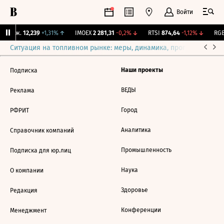
Войти
 Бирж.
12,239
+1,31%
↑
IMOEX
2 281,31
-0,2%
↓
RTSI
874,64
-1,12%
↓
RGB
Ситуация на топливном рынке: меры, динамика, прогнозы
Выб
Наши проекты
Подписка
ВЕДЫ
Реклама
Город
РФРИТ
Аналитика
Справочник компаний
Промышленность
Подписка для юр.лиц
Наука
О компании
Здоровье
Редакция
Конференции
Менеджмент