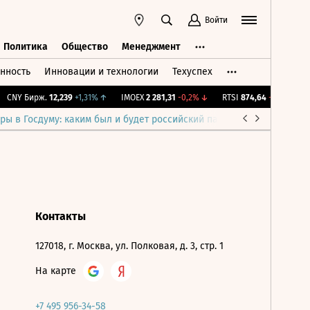
Войти
Политика
Общество
Менеджмент
нность
Инновации и технологии
Техуспех
ть
Политика
Общество
Менеджмент
CNY Бирж.
12,239
+1,31%
↑
IMOEX
2 281,31
-0,2%
↓
RTSI
874,64
-1,12%
↓
ры в Госдуму: каким был и будет российский парламент
Война н
Контакты
127018, г. Москва, ул. Полковая, д. 3, стр. 1
На карте
+7 495 956-34-58