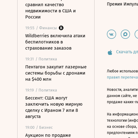
Премия Импул
сравнил качество
недвижимости в США и
России
19:55
/ Финансы
Wildberries включила атаки
беспилотников в
страхование заказов
Скачать дл
19:31
/ Политика
Пентагон закупит лазерные
Любое использов
системы борьбы с дронами
правил перепеч
на $400 млн
Новости, аналити
19:19
/ Политика
данном сайте, не
Бессент: США могут
продаже каких-л
заключить новую мирную
сделку с Ираном 7 или 8
На информацион
августа
технологии (инф
на основе сбора,
19:00
/ Бизнес
предпочтениям п
Аукцион по продаже