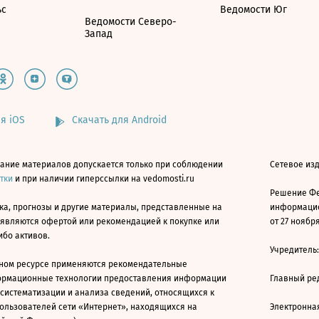
ьс
Ведомости Юг
Ведомости Северо-
Запад
я iOS
Скачать для Android
ание материалов допускается только при соблюдении
Сетевое изд
атки
и при наличии гиперссылки на vedomosti.ru
Решение Фе
ка, прогнозы и другие материалы, представленные на
информацио
 являются офертой или рекомендацией к покупке или
от 27 ноября
ибо активов.
Учредитель
ном ресурсе применяются рекомендательные
ормационные технологии предоставления информации
Главный ре
 систематизации и анализа сведений, относящихся к
ользователей сети «Интернет», находящихся на
Электронна