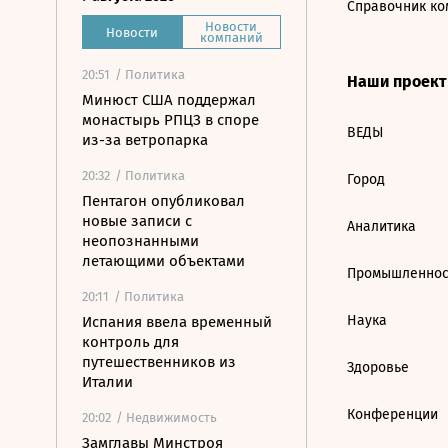
Справочник ко
Новости
Новости
компаний
20:51
/ Политика
Наши проек
Минюст США поддержал
монастырь РПЦЗ в споре
ВЕДЫ
из-за ветропарка
20:32
/ Политика
Город
Пентагон опубликовал
новые записи с
Аналитика
неопознанными
летающими объектами
Промышленнос
20:11
/ Политика
Наука
Испания ввела временный
контроль для
путешественников из
Здоровье
Италии
Конференции
20:02
/ Недвижимость
Замглавы Минстроя