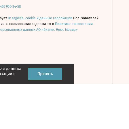
 495 956-34-58
ьзует
IP адреса, cookie и данные геолокации
Пользователей
овия использования содержатся в
Политике в отношении
персональных данных АО «Бизнес Ньюс Медиа»
ься данным
Принять
изации в