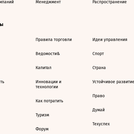
мпаний
Менеджмент
Распространение
ты
Правила торговли
Идеи управления
Ведомости&
Спорт
Капитал
Страна
ть
Инновации и
Устойчивое развити
технологии
Право
Как потратить
Думай
Туризм
Техуспех
Форум