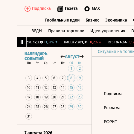
Подписка
Газета
MAX
Глобальные идеи
Бизнес
Экономика
ВЕДЫ
Правила торговли
Идеи управления
Г
Глобальные идеи
Бизнес
Экономик
4%
↓
CNY Бирж.
12,239
+1,31%
↑
IMOEX
2 281,31
-0,2%
↓
RTSI
874,64
-1,12
Ситуация на топл
КАЛЕНДАРЬ
Август
СОБЫТИЙ
Пн
Вт
Ср
Чт
Пт
Сб
Вс
1
2
3
4
5
6
7
8
9
10
11
12
13
14
15
16
Подписка
17
18
19
20
21
22
23
24
25
26
27
28
29
30
Реклама
31
РФРИТ
7 августа 2026