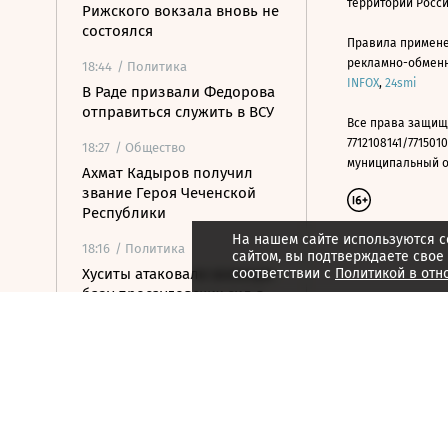
территории Росс
Рижского вокзала вновь не
состоялся
Правила примене
рекламно-обменно
18:44
/ Политика
INFOX
,
24smi
В Раде призвали Федорова
отправиться служить в ВСУ
Все права защищ
7712108141/7715010
18:27
/ Общество
муниципальный окр
Ахмат Кадыров получил
звание Героя Чеченской
Республики
На нашем сайте используются c
18:16
/ Политика
сайтом, вы подтверждаете свое
Хуситы атаковали военную
соответствии с
Политикой в отн
базу просаудовских сил в
Йемене
18:11
/ Политика
Американский сенатор
предупредил о рисках из-
за новых санкций против
России