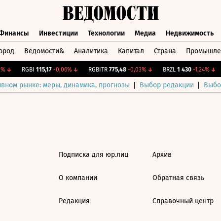
Финансы
Инвестиции
Технологии
Медиа
Недвижимость
ород
Ведомости&
Аналитика
Капитал
Страна
Промышле
а
Финансы
Инвестиции
Технологии
Медиа
Недвижимос
%
↓
RGBI
115,17
-0,06%
↓
RGBITR
775,48
-0,03%
↓
BRZL
1 430
-1,24%
↓
ивном рынке: меры, динамика, прогнозы
Выбор редакции
Выбо
Подписка для юр.лиц
Архив
О компании
Обратная связь
Редакция
Справочный центр