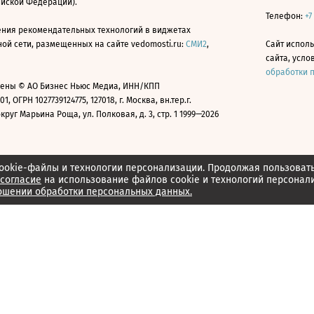
ийской Федерации).
Телефон:
+7
ния рекомендательных технологий в виджетах
й сети, размещенных на сайте vedomosti.ru:
СМИ2
,
Сайт испол
сайта, усл
обработки 
ены © АО Бизнес Ньюс Медиа, ИНН/КПП
01, ОГРН 1027739124775, 127018, г. Москва, вн.тер.г.
уг Марьина Роща, ул. Полковая, д. 3, стр. 1 1999—2026
ookie-файлы и технологии персонализации. Продолжая пользоват
согласие
на использование файлов cookie и технологий персонал
ошении обработки персональных данных.