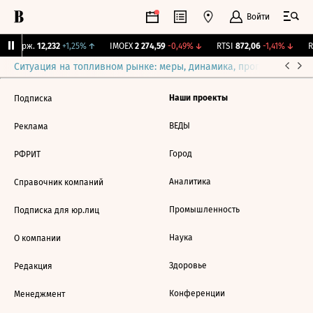
Войти
NY Бирж.
12,232
+1,25%
↑
IMOEX
2 274,59
-0,49%
↓
RTSI
872,06
-1,41%
↓
R
Ситуация на топливном рынке: меры, динамика, прогнозы
Выб
Наши проекты
Подписка
ВЕДЫ
Реклама
Город
РФРИТ
Аналитика
Справочник компаний
Промышленность
Подписка для юр.лиц
Наука
О компании
Здоровье
Редакция
Конференции
Менеджмент