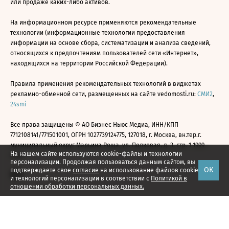
или продаже каких-либо активов.
На информационном ресурсе применяются рекомендательные
технологии (информационные технологии предоставления
информации на основе сбора, систематизации и анализа сведений,
относящихся к предпочтениям пользователей сети «Интернет»,
находящихся на территории Российской Федерации).
Правила применения рекомендательных технологий в виджетах
рекламно-обменной сети, размещенных на сайте vedomosti.ru:
СМИ2
,
24smi
Все права защищены © АО Бизнес Ньюс Медиа, ИНН/КПП
7712108141/771501001, ОГРН 1027739124775, 127018, г. Москва, вн.тер.г.
муниципальный округ Марьина Роща, ул. Полковая, д. 3, стр. 1 1999—
На нашем сайте используются cookie-файлы и технологии
2026
персонализации. Продолжая пользоваться данным сайтом, вы
ОК
подтверждаете свое
согласие
на использование файлов cookie
и технологий персонализации в соответствии с
Политикой в
отношении обработки персональных данных.