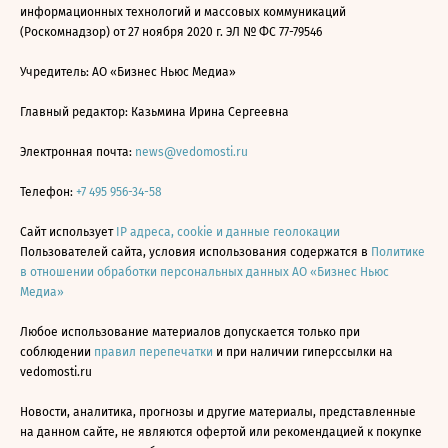
информационных технологий и массовых коммуникаций
(Роскомнадзор) от 27 ноября 2020 г. ЭЛ № ФС 77-79546
Учредитель: АО «Бизнес Ньюс Медиа»
Главный редактор: Казьмина Ирина Сергеевна
Электронная почта:
news@vedomosti.ru
Телефон:
+7 495 956-34-58
Сайт использует
IP адреса, cookie и данные геолокации
Пользователей сайта, условия использования содержатся в
Политике
в отношении обработки персональных данных АО «Бизнес Ньюс
Медиа»
Любое использование материалов допускается только при
соблюдении
правил перепечатки
и при наличии гиперссылки на
vedomosti.ru
Новости, аналитика, прогнозы и другие материалы, представленные
на данном сайте, не являются офертой или рекомендацией к покупке