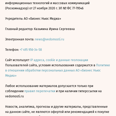
информационных технологий и массовых коммуникаций
(Роскомнадзор) от 27 ноября 2020 г. ЭЛ № ФС 77-79546
Учредитель: АО «Бизнес Ньюс Медиа»
Главный редактор: Казьмина Ирина Сергеевна
Электронная почта:
news@vedomosti.ru
Телефон:
+7 495 956-34-58
Сайт использует
IP адреса, cookie и данные геолокации
Пользователей сайта, условия использования содержатся в
Политике
в отношении обработки персональных данных АО «Бизнес Ньюс
Медиа»
Любое использование материалов допускается только при
соблюдении
правил перепечатки
и при наличии гиперссылки на
vedomosti.ru
Новости, аналитика, прогнозы и другие материалы, представленные
на данном сайте, не являются офертой или рекомендацией к покупке