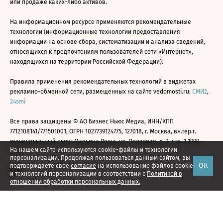
или продаже каких-либо активов.
На информационном ресурсе применяются рекомендательные
технологии (информационные технологии предоставления
информации на основе сбора, систематизации и анализа сведений,
относящихся к предпочтениям пользователей сети «Интернет»,
находящихся на территории Российской Федерации).
Правила применения рекомендательных технологий в виджетах
рекламно-обменной сети, размещенных на сайте vedomosti.ru:
СМИ2
,
24smi
Все права защищены © АО Бизнес Ньюс Медиа, ИНН/КПП
7712108141/771501001, ОГРН 1027739124775, 127018, г. Москва, вн.тер.г.
муниципальный округ Марьина Роща, ул. Полковая, д. 3, стр. 1 1999—
На нашем сайте используются cookie-файлы и технологии
2026
персонализации. Продолжая пользоваться данным сайтом, вы
ОК
подтверждаете свое
согласие
на использование файлов cookie
и технологий персонализации в соответствии с
Политикой в
отношении обработки персональных данных.