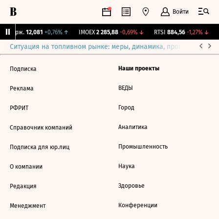
Войти
Y Бирж.
12,081
+0,76%
↑
IMOEX
2 285,88
-0,69%
↓
RTSI
884,56
-1,27%
↓
Ситуация на топливном рынке: меры, динамика, прогнозы
Выб
Наши проекты
Подписка
ВЕДЫ
Реклама
Город
РФРИТ
Аналитика
Справочник компаний
Промышленность
Подписка для юр.лиц
Наука
О компании
Здоровье
Редакция
Конференции
Менеджмент