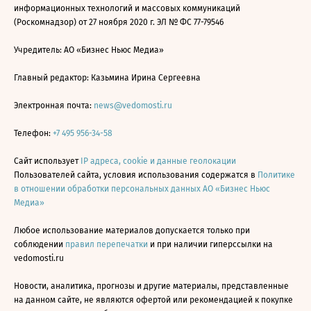
информационных технологий и массовых коммуникаций
(Роскомнадзор) от 27 ноября 2020 г. ЭЛ № ФС 77-79546
Учредитель: АО «Бизнес Ньюс Медиа»
Главный редактор: Казьмина Ирина Сергеевна
Электронная почта:
news@vedomosti.ru
Телефон:
+7 495 956-34-58
Сайт использует
IP адреса, cookie и данные геолокации
Пользователей сайта, условия использования содержатся в
Политике
в отношении обработки персональных данных АО «Бизнес Ньюс
Медиа»
Любое использование материалов допускается только при
соблюдении
правил перепечатки
и при наличии гиперссылки на
vedomosti.ru
Новости, аналитика, прогнозы и другие материалы, представленные
на данном сайте, не являются офертой или рекомендацией к покупке