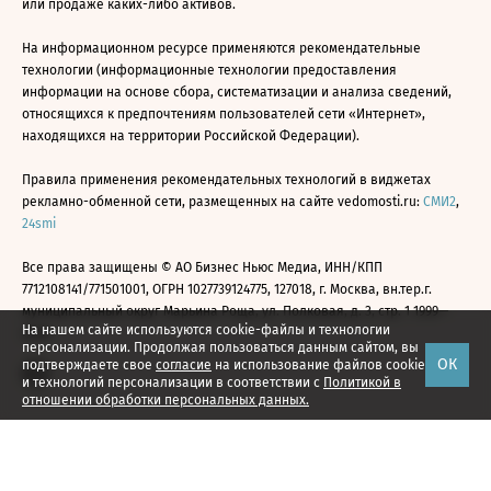
или продаже каких-либо активов.
На информационном ресурсе применяются рекомендательные
технологии (информационные технологии предоставления
информации на основе сбора, систематизации и анализа сведений,
относящихся к предпочтениям пользователей сети «Интернет»,
находящихся на территории Российской Федерации).
Правила применения рекомендательных технологий в виджетах
рекламно-обменной сети, размещенных на сайте vedomosti.ru:
СМИ2
,
24smi
Все права защищены © АО Бизнес Ньюс Медиа, ИНН/КПП
7712108141/771501001, ОГРН 1027739124775, 127018, г. Москва, вн.тер.г.
муниципальный округ Марьина Роща, ул. Полковая, д. 3, стр. 1 1999—
На нашем сайте используются cookie-файлы и технологии
2026
персонализации. Продолжая пользоваться данным сайтом, вы
ОК
подтверждаете свое
согласие
на использование файлов cookie
и технологий персонализации в соответствии с
Политикой в
отношении обработки персональных данных.