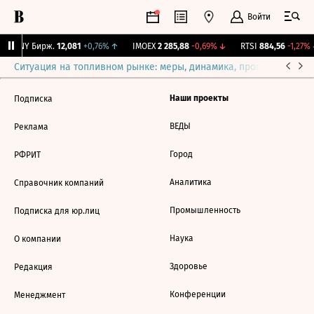
Войти
CNY Бирж.
12,081
+0,76%
↑
IMOEX
2 285,88
-0,69%
↓
RTSI
884,56
-1,27%
Ситуация на топливном рынке: меры, динамика, прогнозы
Выб
Наши проекты
Подписка
ВЕДЫ
Реклама
Город
РФРИТ
Аналитика
Справочник компаний
Промышленность
Подписка для юр.лиц
Наука
О компании
Здоровье
Редакция
Конференции
Менеджмент