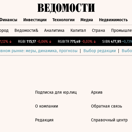
Финансы
Инвестиции
Технологии
Медиа
Недвижимость
ород
Ведомости&
Аналитика
Капитал
Страна
Промышле
а
Финансы
Инвестиции
Технологии
Медиа
Недвижимос
,12%
↓
RGBI
115,17
-0,06%
↓
RGBITR
775,49
-0,03%
↓
SIBN
477,95
+0,73%
ивном рынке: меры, динамика, прогнозы
Выбор редакции
Выбо
Подписка для юр.лиц
Архив
О компании
Обратная связь
Редакция
Справочный центр