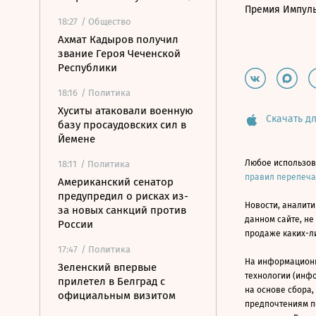
Премия Импул
18:27
/ Общество
Ахмат Кадыров получил
звание Героя Чеченской
Республики
18:16
/ Политика
Хуситы атаковали военную
Скачать дл
базу просаудовских сил в
Йемене
Любое использов
18:11
/ Политика
правил перепеч
Американский сенатор
предупредил о рисках из-
Новости, аналити
за новых санкций против
данном сайте, не
России
продаже каких-л
17:47
/ Политика
На информацион
Зеленский впервые
технологии (инф
прилетел в Белград с
на основе сбора,
официальным визитом
предпочтениям п