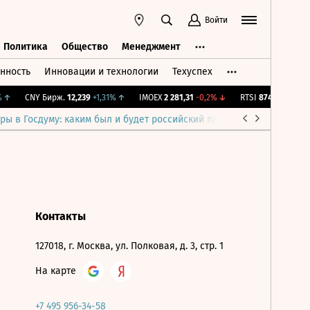
Войти
Политика
Общество
Менеджмент
нность
Инновации и технологии
Техуспех
ть
Политика
Общество
Менеджмент
↑
CNY Бирж.
12,239
+1,31%
↑
IMOEX
2 281,31
-0,2%
↓
RTSI
874,64
-1,12%
ры в Госдуму: каким был и будет российский парламент
Война н
Контакты
127018, г. Москва, ул. Полковая, д. 3, стр. 1
На карте
+7 495 956-34-58