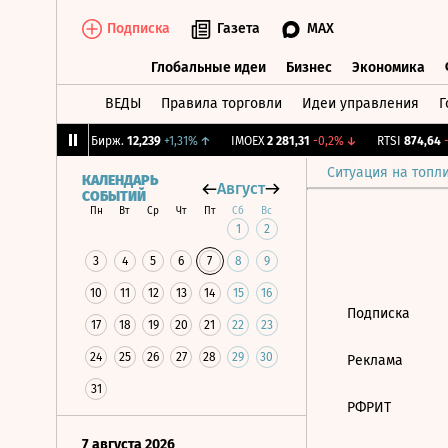
Подписка
Газета
MAX
Глобальные идеи
Бизнес
Экономика
ВЕДЫ
Правила торговли
Идеи управления
Г
Глобальные идеи
Бизнес
Экономик
,73%
↑
CNY Бирж.
12,239
+1,31%
↑
IMOEX
2 281,31
-0,2%
↓
RTSI
874,64
-1
Ситуация на топл
КАЛЕНДАРЬ
Август
СОБЫТИЙ
Пн
Вт
Ср
Чт
Пт
Сб
Вс
1
2
3
4
5
6
7
8
9
10
11
12
13
14
15
16
Подписка
17
18
19
20
21
22
23
24
25
26
27
28
29
30
Реклама
31
РФРИТ
7 августа 2026