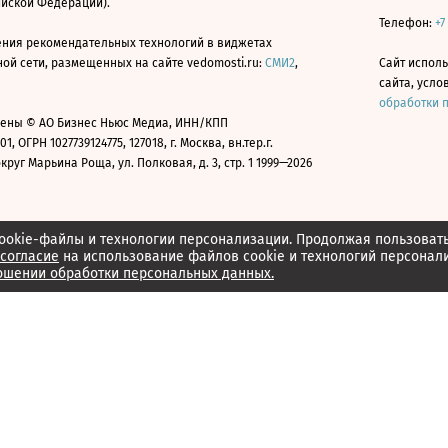
ийской Федерации).
Телефон:
+7
ния рекомендательных технологий в виджетах
й сети, размещенных на сайте vedomosti.ru:
СМИ2
,
Сайт испол
сайта, усл
обработки 
ены © АО Бизнес Ньюс Медиа, ИНН/КПП
01, ОГРН 1027739124775, 127018, г. Москва, вн.тер.г.
уг Марьина Роща, ул. Полковая, д. 3, стр. 1 1999—2026
ookie-файлы и технологии персонализации. Продолжая пользоват
согласие
на использование файлов cookie и технологий персонал
ошении обработки персональных данных.