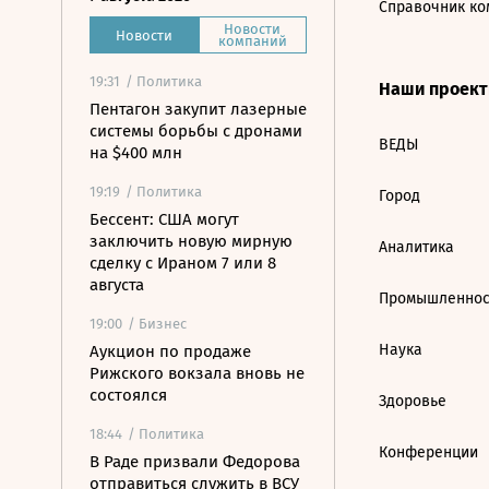
Справочник ко
Новости
Новости
компаний
19:31
/ Политика
Наши проек
Пентагон закупит лазерные
системы борьбы с дронами
ВЕДЫ
на $400 млн
19:19
/ Политика
Город
Бессент: США могут
заключить новую мирную
Аналитика
сделку с Ираном 7 или 8
августа
Промышленнос
19:00
/ Бизнес
Наука
Аукцион по продаже
Рижского вокзала вновь не
состоялся
Здоровье
18:44
/ Политика
Конференции
В Раде призвали Федорова
отправиться служить в ВСУ