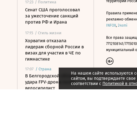
территории Росс
17:23
/ Политика
Сенат США проголосовал
Правила примене
за ужесточение санкций
рекламно-обменно
против РФ и Ирана
INFOX
,
24smi
17:15
/ Стиль жизни
Все права защищ
Хорватия отказала
7712108141/7715010
лидерам сборной России в
муниципальный окр
визах для участия в ЧЕ по
гимнастике
17:07
/
Страна
На нашем сайте используются c
В Белгородской области от
сайтом, вы подтверждаете свое
удара FPV-дрона погиб
соответствии с
Политикой в отн
велосипедист
16:51
/ Общество
СК возбудил дело против
журналистки Гордеевой за
публикации в Telegram
16:46
/ Политика