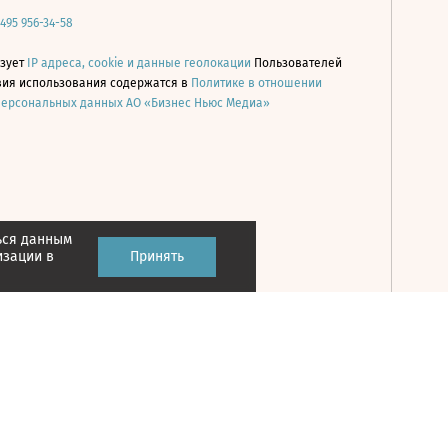
 495 956-34-58
ьзует
IP адреса, cookie и данные геолокации
Пользователей
овия использования содержатся в
Политике в отношении
персональных данных АО «Бизнес Ньюс Медиа»
ься данным
Принять
изации в