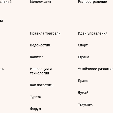
мпаний
Менеджмент
Распространение
ты
Правила торговли
Идеи управления
Ведомости&
Спорт
Капитал
Страна
ть
Инновации и
Устойчивое развити
технологии
Право
Как потратить
Думай
Туризм
Техуспех
Форум