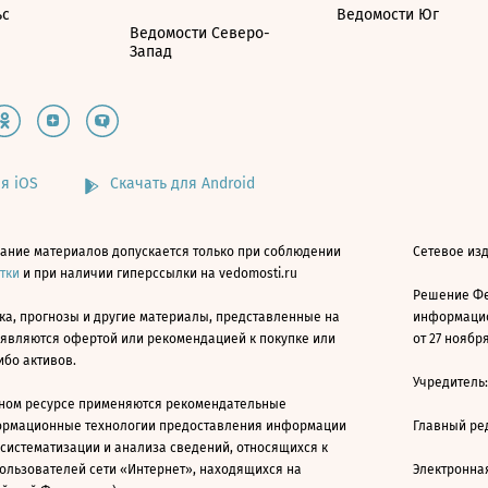
ьс
Ведомости Юг
Ведомости Северо-
Запад
я iOS
Скачать для Android
ание материалов допускается только при соблюдении
Сетевое изд
атки
и при наличии гиперссылки на vedomosti.ru
Решение Фе
ка, прогнозы и другие материалы, представленные на
информацио
 являются офертой или рекомендацией к покупке или
от 27 ноября
ибо активов.
Учредитель
ном ресурсе применяются рекомендательные
ормационные технологии предоставления информации
Главный ре
 систематизации и анализа сведений, относящихся к
ользователей сети «Интернет», находящихся на
Электронна