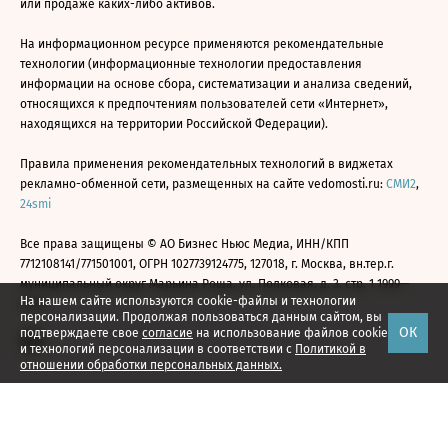
или продаже каких-либо активов.
На информационном ресурсе применяются рекомендательные
технологии (информационные технологии предоставления
информации на основе сбора, систематизации и анализа сведений,
относящихся к предпочтениям пользователей сети «Интернет»,
находящихся на территории Российской Федерации).
Правила применения рекомендательных технологий в виджетах
рекламно-обменной сети, размещенных на сайте vedomosti.ru:
СМИ2
,
24smi
Все права защищены © АО Бизнес Ньюс Медиа, ИНН/КПП
7712108141/771501001, ОГРН 1027739124775, 127018, г. Москва, вн.тер.г.
муниципальный округ Марьина Роща, ул. Полковая, д. 3, стр. 1 1999—
На нашем сайте используются cookie-файлы и технологии
2026
персонализации. Продолжая пользоваться данным сайтом, вы
ОК
подтверждаете свое
согласие
на использование файлов cookie
и технологий персонализации в соответствии с
Политикой в
отношении обработки персональных данных.