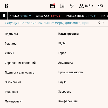
Войти
MGTS
1 322
+0,61%
↑
ARSA
7,42
-1,59%
↓
IMOEX
2 288,5
+0,11%
↑
RTSI
8
Ситуация на топливном рынке: меры, динамика, прогнозы
Выб
Наши проекты
Подписка
ВЕДЫ
Реклама
Город
РФРИТ
Аналитика
Справочник компаний
Промышленность
Подписка для юр.лиц
Наука
О компании
Здоровье
Редакция
Конференции
Менеджмент