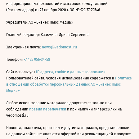
информационных технологий и массовых коммуникаций
(Роскомнадзор) от 27 ноября 2020 г. ЭЛ № ФС 77-79546
Учредитель: АО «Бизнес Ньюс Медиа»
Главный редактор: Казьмина Ирина Сергеевна
Электронная почта:
news@vedomosti.ru
Телефон:
+7 495 956-34-58
Сайт использует
IP адреса, cookie и данные геолокации
Пользователей сайта, условия использования содержатся в
Политике
в отношении обработки персональных данных АО «Бизнес Ньюс
Медиа»
Любое использование материалов допускается только при
соблюдении
правил перепечатки
и при наличии гиперссылки на
vedomosti.ru
Новости, аналитика, прогнозы и другие материалы, представленные
на данном сайте, не являются офертой или рекомендацией к покупке