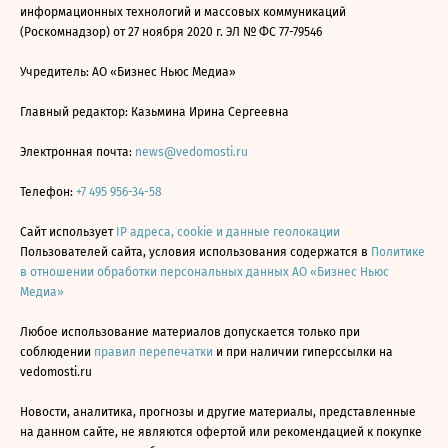
информационных технологий и массовых коммуникаций
(Роскомнадзор) от 27 ноября 2020 г. ЭЛ № ФС 77-79546
Учредитель: АО «Бизнес Ньюс Медиа»
Главный редактор: Казьмина Ирина Сергеевна
Электронная почта:
news@vedomosti.ru
Телефон:
+7 495 956-34-58
Сайт использует
IP адреса, cookie и данные геолокации
Пользователей сайта, условия использования содержатся в
Политике
в отношении обработки персональных данных АО «Бизнес Ньюс
Медиа»
Любое использование материалов допускается только при
соблюдении
правил перепечатки
и при наличии гиперссылки на
vedomosti.ru
Новости, аналитика, прогнозы и другие материалы, представленные
на данном сайте, не являются офертой или рекомендацией к покупке