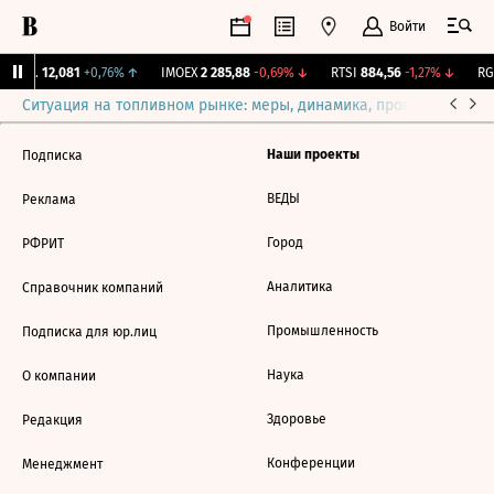
Войти
Бирж.
12,081
+0,76%
↑
IMOEX
2 285,88
-0,69%
↓
RTSI
884,56
-1,27%
↓
RGB
Ситуация на топливном рынке: меры, динамика, прогнозы
Выб
Наши проекты
Подписка
ВЕДЫ
Реклама
Город
РФРИТ
Аналитика
Справочник компаний
Промышленность
Подписка для юр.лиц
Наука
О компании
Здоровье
Редакция
Конференции
Менеджмент