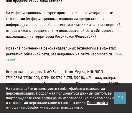
или продаже каких-либо активов.
На информационном ресурсе применяются рекомендательные
технологии (информационные технологии предоставления
информации на основе сбора, систематизации и анализа сведений,
относящихся к предпочтениям пользователей сети «Интернет»,
находящихся на территории Российской Федерации).
Правила применения рекомендательных технологий в виджетах
рекламно-обменной сети, размещенных на сайте vedomosti.ru:
СМИ2
,
24smi
Все права защищены © АО Бизнес Ньюс Медиа, ИНН/КПП
7712108141/771501001, ОГРН 1027739124775, 127018, г. Москва, вн.тер.г.
муниципальный округ Марьина Роща, ул. Полковая, д. 3, стр. 1 1999—
На нашем сайте используются cookie-файлы и технологии
2026
персонализации. Продолжая пользоваться данным сайтом, вы
ОК
подтверждаете свое
согласие
на использование файлов cookie
и технологий персонализации в соответствии с
Политикой в
отношении обработки персональных данных.