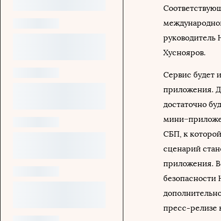
Соответствующ
международног
руководитель 
Хуснояров.
Сервис будет 
приложения. Дл
достаточно бу
мини−приложен
СБП, к которо
сценарий стан
приложения. В
безопасности Н
дополнительно
пресс-релизе 