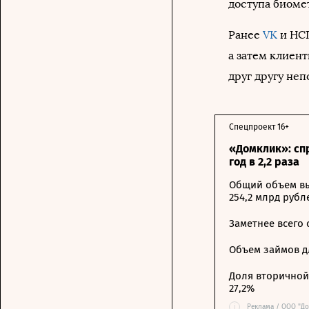
доступа биомет
Ранее
VK
и НСП
а затем клиен
друг другу не
Спецпроект 16+
«Домклик»: сп
год в 2,2 раза
Общий объем вы
254,2 млрд рубл
Заметнее всего
Объем займов дл
Доля вторичной 
27,2%
i
Реклама / ООО "До