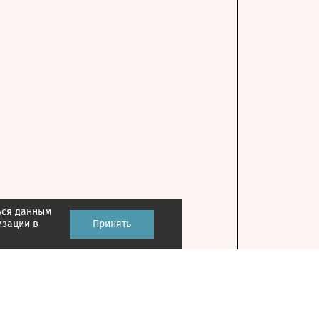
ься данным
изации в
Принять