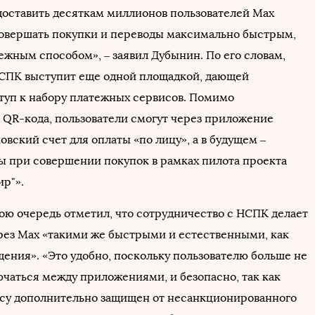
оставить десяткам миллионов пользователей Max
овершать покупки и переводы максимально быстрым,
ежным способом», – заявил Дубынин. По его словам,
СПК выступит еще одной площадкой, дающей
туп к набору платежных сервисов. Помимо
 QR-кода, пользователи смогут через приложение
овский счет для оплаты «по лицу», а в будущем –
ты при совершении покупок в рамках пилота проекта
ир"».
вою очередь отметил, что сотрудничество с НСПК делает
рез Max «такими же быстрыми и естественными, как
щения». «Это удобно, поскольку пользователю больше не
чаться между приложениями, и безопасно, так как
ису дополнительно защищен от несанкционированного