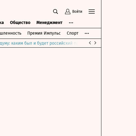
Войти
ка
Общество
Менеджмент
шленность
Премия Импульс
Спорт
думу: каким был и будет российский парламент
Война на Ближне