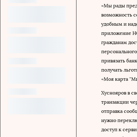
«Мы рады пред
возможность с
удобным и над
приложение Н
гражданам дос
персонального
привязать банк
получать льго
«Моя карта "М
Хуснояров в с
транзакции че
отправка сооб
нужно переклю
доступ к серв