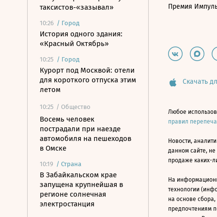
Премия Импул
таксистов-«зазывал»
10:26
/
Город
История одного здания:
«Красный Октябрь»
10:25
/
Город
Курорт под Москвой: отели
для короткого отпуска этим
Скачать дл
летом
10:25
/ Общество
Любое использов
Восемь человек
правил перепеч
пострадали при наезде
автомобиля на пешеходов
Новости, аналити
в Омске
данном сайте, не
продаже каких-л
10:19
/
Страна
В Забайкальском крае
На информацион
запущена крупнейшая в
технологии (инф
регионе солнечная
на основе сбора,
электростанция
предпочтениям п