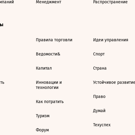
мпаний
Менеджмент
Распространение
ты
Правила торговли
Идеи управления
Ведомости&
Спорт
Капитал
Страна
ть
Инновации и
Устойчивое развити
технологии
Право
Как потратить
Думай
Туризм
Техуспех
Форум