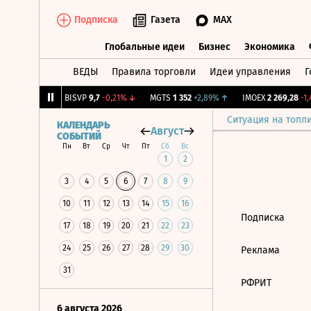
Подписка
Газета
MAX
Глобальные идеи
Бизнес
Экономика
ВЕДЫ
Правила торговли
Идеи управления
Г
Глобальные идеи
Бизнес
Экономик
03
+0,33%
↑
BISVP
9,7
-0,21%
↓
MGTS
1 352
+2,89%
↑
IMOEX
2 269,28
-1,4
Ситуация на топл
КАЛЕНДАРЬ
Август
СОБЫТИЙ
Пн
Вт
Ср
Чт
Пт
Сб
Вс
1
2
3
4
5
6
7
8
9
10
11
12
13
14
15
16
Подписка
17
18
19
20
21
22
23
24
25
26
27
28
29
30
Реклама
31
РФРИТ
6 августа 2026