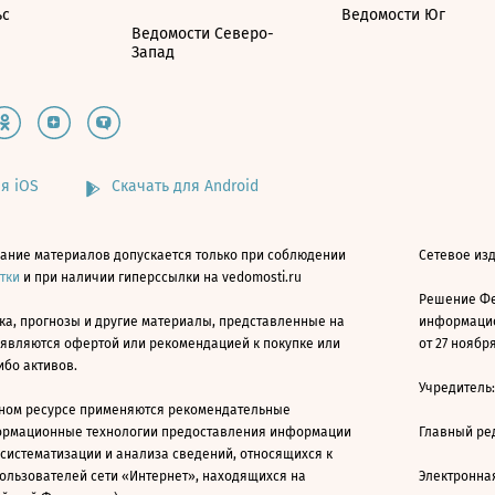
ьс
Ведомости Юг
Ведомости Северо-
Запад
я iOS
Скачать для Android
ание материалов допускается только при соблюдении
Сетевое изд
атки
и при наличии гиперссылки на vedomosti.ru
Решение Фе
ка, прогнозы и другие материалы, представленные на
информацио
 являются офертой или рекомендацией к покупке или
от 27 ноября
ибо активов.
Учредитель
ном ресурсе применяются рекомендательные
ормационные технологии предоставления информации
Главный ре
 систематизации и анализа сведений, относящихся к
ользователей сети «Интернет», находящихся на
Электронна