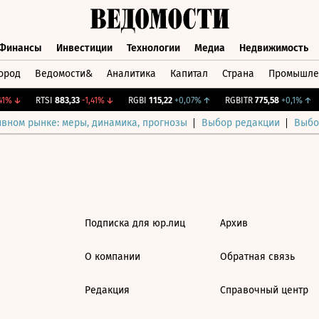
Финансы
Инвестиции
Технологии
Медиа
Недвижимость
ород
Ведомости&
Аналитика
Капитал
Страна
Промышле
а
Финансы
Инвестиции
Технологии
Медиа
Недвижимос
1%
↓
RTSI
883,33
-1,41%
↓
RGBI
115,22
+0,07%
↑
RGBITR
775,58
+0,1%
↑
ивном рынке: меры, динамика, прогнозы
Выбор редакции
Выбо
Подписка для юр.лиц
Архив
О компании
Обратная связь
Редакция
Справочный центр