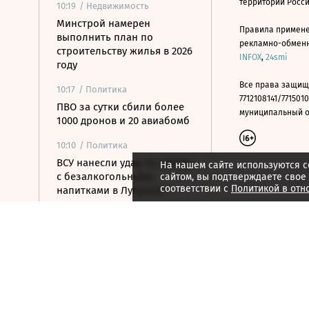
территории Росс
10:19
/ Недвижимость
Минстрой намерен
Правила примене
выполнить план по
рекламно-обменно
строительству жилья в 2026
INFOX
,
24smi
году
Все права защищ
10:17
/ Политика
7712108141/7715010
ПВО за сутки сбили более
муниципальный окр
1000 дронов и 20 авиабомб
10:10
/ Политика
ВСУ нанесли удар по складу
На нашем сайте используются c
с безалкогольными
сайтом, вы подтверждаете свое
соответствии с
Политикой в отн
напитками в Луганске
10:10
/
Город
Новостройки в Москве
впервые за полгода
подешевели на 1%
09:55
/ Инвестиции
Цена акций «Газпрома» на