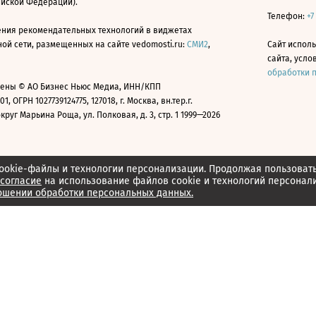
ийской Федерации).
Телефон:
+7
ния рекомендательных технологий в виджетах
й сети, размещенных на сайте vedomosti.ru:
СМИ2
,
Сайт испол
сайта, усл
обработки 
ены © АО Бизнес Ньюс Медиа, ИНН/КПП
01, ОГРН 1027739124775, 127018, г. Москва, вн.тер.г.
уг Марьина Роща, ул. Полковая, д. 3, стр. 1 1999—2026
ookie-файлы и технологии персонализации. Продолжая пользоват
согласие
на использование файлов cookie и технологий персонал
ошении обработки персональных данных.