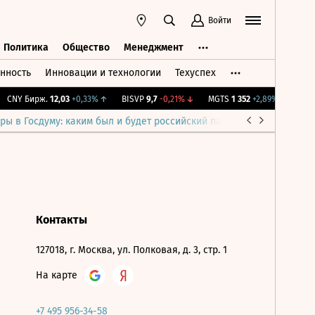
Войти
Политика
Общество
Менеджмент
нность
Инновации и технологии
Техуспех
ть
Политика
Общество
Менеджмент
CNY Бирж.
12,03
+0,33%
↑
BISVP
9,7
-0,21%
↓
MGTS
1 352
+2,89%
↑
IMOE
ры в Госдуму: каким был и будет российский парламент
Война н
Контакты
127018, г. Москва, ул. Полковая, д. 3, стр. 1
На карте
+7 495 956-34-58