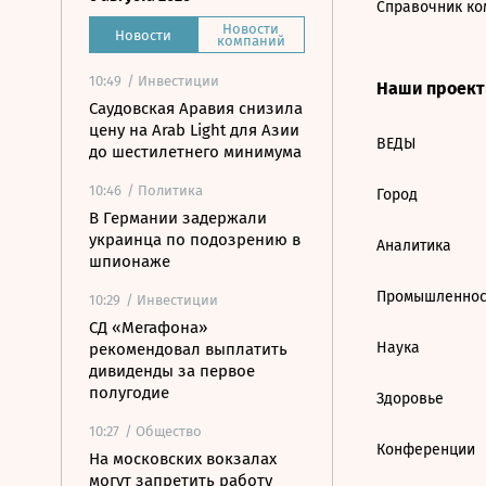
Справочник ко
Новости
Новости
компаний
10:49
/ Инвестиции
Наши проек
Саудовская Аравия снизила
цену на Arab Light для Азии
ВЕДЫ
до шестилетнего минимума
10:46
/ Политика
Город
В Германии задержали
украинца по подозрению в
Аналитика
шпионаже
Промышленнос
10:29
/ Инвестиции
СД «Мегафона»
Наука
рекомендовал выплатить
дивиденды за первое
полугодие
Здоровье
10:27
/ Общество
Конференции
На московских вокзалах
могут запретить работу