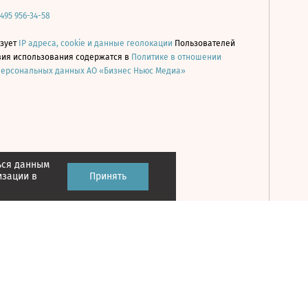
 495 956-34-58
ьзует
IP адреса, cookie и данные геолокации
Пользователей
овия использования содержатся в
Политике в отношении
персональных данных АО «Бизнес Ньюс Медиа»
ься данным
Принять
изации в