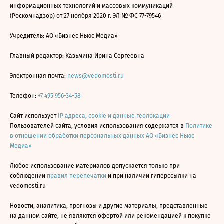
информационных технологий и массовых коммуникаций
(Роскомнадзор) от 27 ноября 2020 г. ЭЛ № ФС 77-79546
Учредитель: АО «Бизнес Ньюс Медиа»
Главный редактор: Казьмина Ирина Сергеевна
Электронная почта:
news@vedomosti.ru
Телефон:
+7 495 956-34-58
Сайт использует
IP адреса, cookie и данные геолокации
Пользователей сайта, условия использования содержатся в
Политике
в отношении обработки персональных данных АО «Бизнес Ньюс
Медиа»
Любое использование материалов допускается только при
соблюдении
правил перепечатки
и при наличии гиперссылки на
vedomosti.ru
Новости, аналитика, прогнозы и другие материалы, представленные
на данном сайте, не являются офертой или рекомендацией к покупке