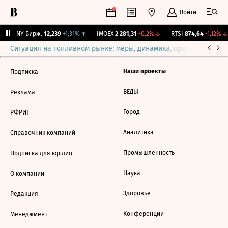
Войти
CNY Бирж.
12,239
+1,31%
↑
IMOEX
2 281,31
-0,2%
↓
RTSI
874,64
-1,12%
↓
Ситуация на топливном рынке: меры, динамика, прогнозы
Выб
Наши проекты
Подписка
ВЕДЫ
Реклама
Город
РФРИТ
Аналитика
Справочник компаний
Промышленность
Подписка для юр.лиц
Наука
О компании
Здоровье
Редакция
Конференции
Менеджмент