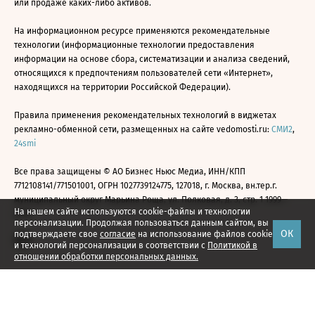
или продаже каких-либо активов.
На информационном ресурсе применяются рекомендательные
технологии (информационные технологии предоставления
информации на основе сбора, систематизации и анализа сведений,
относящихся к предпочтениям пользователей сети «Интернет»,
находящихся на территории Российской Федерации).
Правила применения рекомендательных технологий в виджетах
рекламно-обменной сети, размещенных на сайте vedomosti.ru:
СМИ2
,
24smi
Все права защищены © АО Бизнес Ньюс Медиа, ИНН/КПП
7712108141/771501001, ОГРН 1027739124775, 127018, г. Москва, вн.тер.г.
муниципальный округ Марьина Роща, ул. Полковая, д. 3, стр. 1 1999—
На нашем сайте используются cookie-файлы и технологии
2026
персонализации. Продолжая пользоваться данным сайтом, вы
ОК
подтверждаете свое
согласие
на использование файлов cookie
и технологий персонализации в соответствии с
Политикой в
отношении обработки персональных данных.