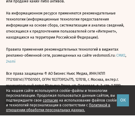
или продаже каких-либо активов.
На информационном ресурсе применяются рекомендательные
технологии (информационные технологии предоставления
информации на основе сбора, систематизации и анализа сведений,
относящихся к предпочтениям пользователей сети «Интернет»,
находящихся на территории Российской Федерации).
Правила применения рекомендательных технологий в виджетах
рекламно-обменной сети, размещенных на сайте vedomosti.ru:
СМИ2
,
24smi
Все права защищены © АО Бизнес Ньюс Медиа, ИНН/КПП
7712108141/771501001, ОГРН 1027739124775, 127018, г. Москва, вн.тер.г.
муниципальный округ Марьина Роща, ул. Полковая, д. 3, стр. 1 1999—
На нашем сайте используются cookie-файлы и технологии
2026
персонализации. Продолжая пользоваться данным сайтом, вы
ОК
подтверждаете свое
согласие
на использование файлов cookie
и технологий персонализации в соответствии с
Политикой в
отношении обработки персональных данных.