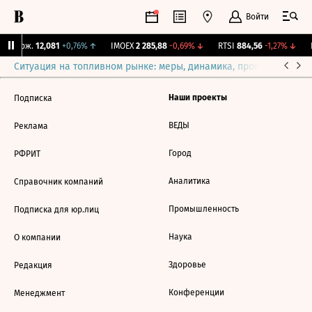
Войти
Y Бирж.
12,081
+0,76%
↑
IMOEX
2 285,88
-0,69%
↓
RTSI
884,56
-1,27%
↓
R
Ситуация на топливном рынке: меры, динамика, прогнозы
Выб
Наши проекты
Подписка
ВЕДЫ
Реклама
Город
РФРИТ
Аналитика
Справочник компаний
Промышленность
Подписка для юр.лиц
Наука
О компании
Здоровье
Редакция
Конференции
Менеджмент