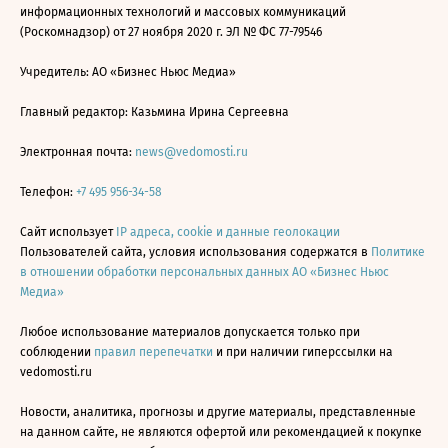
информационных технологий и массовых коммуникаций
(Роскомнадзор) от 27 ноября 2020 г. ЭЛ № ФС 77-79546
Учредитель: АО «Бизнес Ньюс Медиа»
Главный редактор: Казьмина Ирина Сергеевна
Электронная почта:
news@vedomosti.ru
Телефон:
+7 495 956-34-58
Сайт использует
IP адреса, cookie и данные геолокации
Пользователей сайта, условия использования содержатся в
Политике
в отношении обработки персональных данных АО «Бизнес Ньюс
Медиа»
Любое использование материалов допускается только при
соблюдении
правил перепечатки
и при наличии гиперссылки на
vedomosti.ru
Новости, аналитика, прогнозы и другие материалы, представленные
на данном сайте, не являются офертой или рекомендацией к покупке