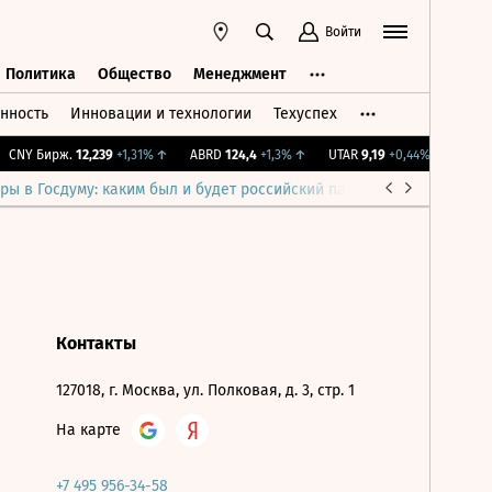
Войти
Политика
Общество
Менеджмент
нность
Инновации и технологии
Техуспех
ть
Политика
Общество
Менеджмент
CNY Бирж.
12,239
+1,31%
↑
ABRD
124,4
+1,3%
↑
UTAR
9,19
+0,44%
↑
IMOE
ры в Госдуму: каким был и будет российский парламент
Война н
Контакты
127018, г. Москва, ул. Полковая, д. 3, стр. 1
На карте
+7 495 956-34-58