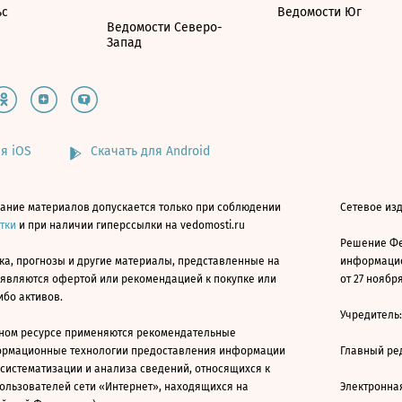
ьс
Ведомости Юг
Ведомости Северо-
Запад
я iOS
Скачать для Android
ание материалов допускается только при соблюдении
Сетевое изд
атки
и при наличии гиперссылки на vedomosti.ru
Решение Фе
ка, прогнозы и другие материалы, представленные на
информацио
 являются офертой или рекомендацией к покупке или
от 27 ноября
ибо активов.
Учредитель
ном ресурсе применяются рекомендательные
ормационные технологии предоставления информации
Главный ре
 систематизации и анализа сведений, относящихся к
ользователей сети «Интернет», находящихся на
Электронна