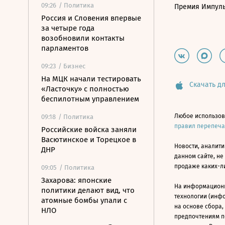
09:26
/ Политика
Премия Импул
Россия и Словения впервые
за четыре года
возобновили контакты
парламентов
09:23
/ Бизнес
На МЦК начали тестировать
Скачать дл
«Ласточку» с полностью
беспилотным управлением
Любое использов
09:18
/ Политика
правил перепеч
Российские войска заняли
Васютинское и Торецкое в
Новости, аналити
ДНР
данном сайте, не
продаже каких-л
09:05
/ Политика
Захарова: японские
На информацион
политики делают вид, что
технологии (инф
атомные бомбы упали с
на основе сбора,
НЛО
предпочтениям п