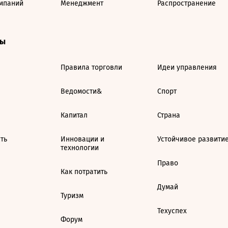
мпаний
Менеджмент
Распространение
ты
Правила торговли
Идеи управления
Ведомости&
Спорт
Капитал
Страна
ть
Инновации и
Устойчивое развити
технологии
Право
Как потратить
Думай
Туризм
Техуспех
Форум