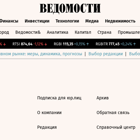
Финансы
Инвестиции
Технологии
Медиа
Недвижимость
ород
Ведомости&
Аналитика
Капитал
Страна
Промышле
а
Финансы
Инвестиции
Технологии
Медиа
Недвижимос
↓
RTSI
874,64
-1,12%
↓
RGBI
115,35
+0,15%
↑
RGBITR
777,45
+0,24%
↑
ивном рынке: меры, динамика, прогнозы
Выбор редакции
Выбо
Подписка для юр.лиц
Архив
О компании
Обратная связь
Редакция
Справочный центр