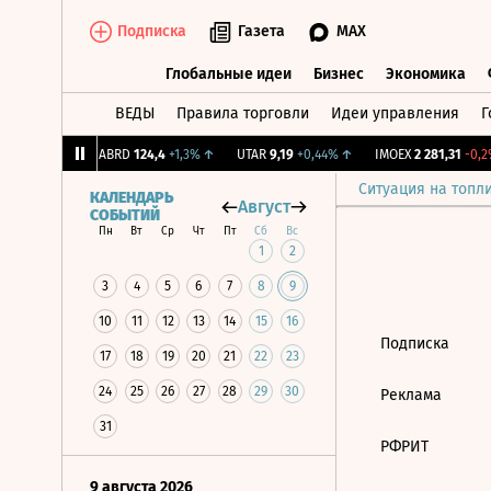
Подписка
Газета
MAX
Глобальные идеи
Бизнес
Экономика
ВЕДЫ
Правила торговли
Идеи управления
Г
Глобальные идеи
Бизнес
Экономик
39
+1,31%
↑
ABRD
124,4
+1,3%
↑
UTAR
9,19
+0,44%
↑
IMOEX
2 281,31
-0,2%
Ситуация на топл
КАЛЕНДАРЬ
Август
СОБЫТИЙ
Пн
Вт
Ср
Чт
Пт
Сб
Вс
1
2
3
4
5
6
7
8
9
10
11
12
13
14
15
16
Подписка
17
18
19
20
21
22
23
24
25
26
27
28
29
30
Реклама
31
РФРИТ
9 августа 2026