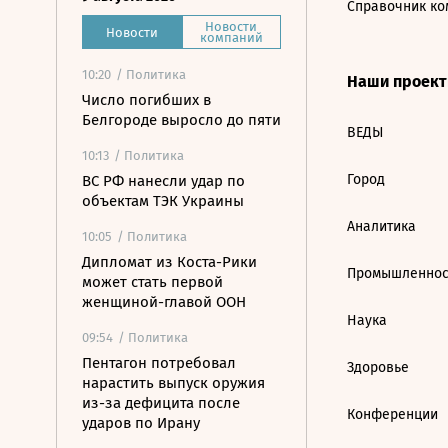
Справочник ко
Новости
Новости
компаний
10:20
/ Политика
Наши проек
Число погибших в
Белгороде выросло до пяти
ВЕДЫ
10:13
/ Политика
Город
ВС РФ нанесли удар по
объектам ТЭК Украины
Аналитика
10:05
/ Политика
Дипломат из Коста-Рики
Промышленнос
может стать первой
женщиной-главой ООН
Наука
09:54
/ Политика
Пентагон потребовал
Здоровье
нарастить выпуск оружия
из-за дефицита после
Конференции
ударов по Ирану