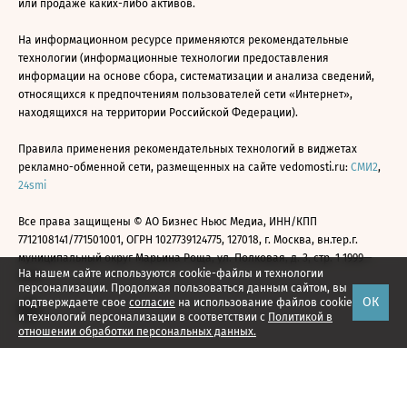
или продаже каких-либо активов.
На информационном ресурсе применяются рекомендательные
технологии (информационные технологии предоставления
информации на основе сбора, систематизации и анализа сведений,
относящихся к предпочтениям пользователей сети «Интернет»,
находящихся на территории Российской Федерации).
Правила применения рекомендательных технологий в виджетах
рекламно-обменной сети, размещенных на сайте vedomosti.ru:
СМИ2
,
24smi
Все права защищены © АО Бизнес Ньюс Медиа, ИНН/КПП
7712108141/771501001, ОГРН 1027739124775, 127018, г. Москва, вн.тер.г.
муниципальный округ Марьина Роща, ул. Полковая, д. 3, стр. 1 1999—
На нашем сайте используются cookie-файлы и технологии
2026
персонализации. Продолжая пользоваться данным сайтом, вы
ОК
подтверждаете свое
согласие
на использование файлов cookie
и технологий персонализации в соответствии с
Политикой в
отношении обработки персональных данных.