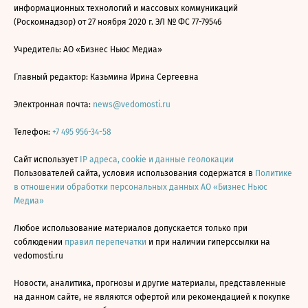
информационных технологий и массовых коммуникаций
(Роскомнадзор) от 27 ноября 2020 г. ЭЛ № ФС 77-79546
Учредитель: АО «Бизнес Ньюс Медиа»
Главный редактор: Казьмина Ирина Сергеевна
Электронная почта:
news@vedomosti.ru
Телефон:
+7 495 956-34-58
Сайт использует
IP адреса, cookie и данные геолокации
Пользователей сайта, условия использования содержатся в
Политике
в отношении обработки персональных данных АО «Бизнес Ньюс
Медиа»
Любое использование материалов допускается только при
соблюдении
правил перепечатки
и при наличии гиперссылки на
vedomosti.ru
Новости, аналитика, прогнозы и другие материалы, представленные
на данном сайте, не являются офертой или рекомендацией к покупке