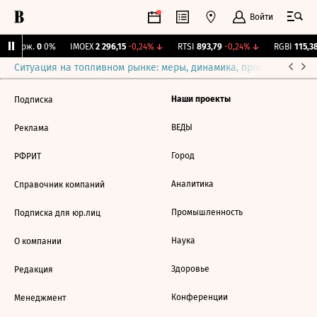
Войти
Y Бирж.
0
0%
IMOEX
2 296,15
-0,24%
↓
RTSI
893,79
-0,24%
↓
RGBI
115,38
Ситуация на топливном рынке: меры, динамика, прогнозы
Выб
Наши проекты
Подписка
ВЕДЫ
Реклама
Город
РФРИТ
Аналитика
Справочник компаний
Промышленность
Подписка для юр.лиц
Наука
О компании
Здоровье
Редакция
Конференции
Менеджмент