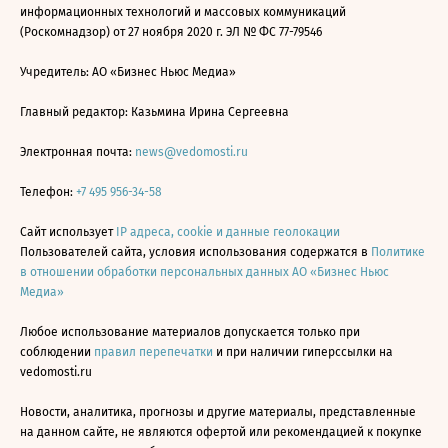
информационных технологий и массовых коммуникаций
(Роскомнадзор) от 27 ноября 2020 г. ЭЛ № ФС 77-79546
Учредитель: АО «Бизнес Ньюс Медиа»
Главный редактор: Казьмина Ирина Сергеевна
Электронная почта:
news@vedomosti.ru
Телефон:
+7 495 956-34-58
Сайт использует
IP адреса, cookie и данные геолокации
Пользователей сайта, условия использования содержатся в
Политике
в отношении обработки персональных данных АО «Бизнес Ньюс
Медиа»
Любое использование материалов допускается только при
соблюдении
правил перепечатки
и при наличии гиперссылки на
vedomosti.ru
Новости, аналитика, прогнозы и другие материалы, представленные
на данном сайте, не являются офертой или рекомендацией к покупке