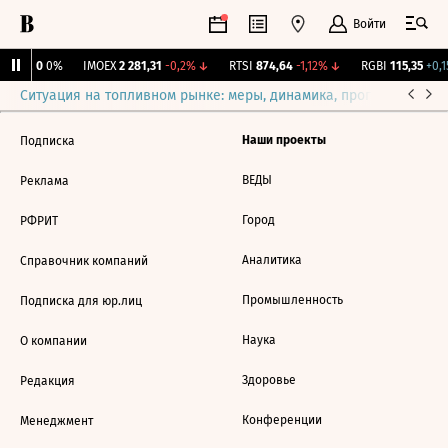
Войти
Бирж.
0
0%
IMOEX
2 281,31
-0,2%
↓
RTSI
874,64
-1,12%
↓
RGBI
115,35
+0,1
Ситуация на топливном рынке: меры, динамика, прогнозы
Выб
Наши проекты
Подписка
ВЕДЫ
Реклама
Город
РФРИТ
Аналитика
Справочник компаний
Промышленность
Подписка для юр.лиц
Наука
О компании
Здоровье
Редакция
Конференции
Менеджмент