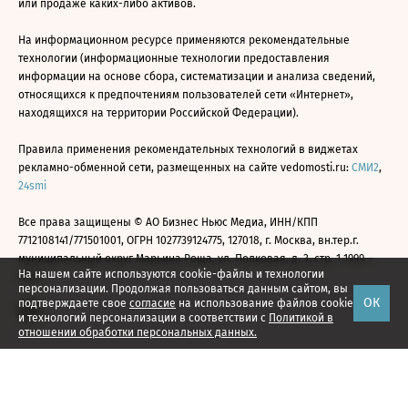
или продаже каких-либо активов.
На информационном ресурсе применяются рекомендательные
технологии (информационные технологии предоставления
информации на основе сбора, систематизации и анализа сведений,
относящихся к предпочтениям пользователей сети «Интернет»,
находящихся на территории Российской Федерации).
Правила применения рекомендательных технологий в виджетах
рекламно-обменной сети, размещенных на сайте vedomosti.ru:
СМИ2
,
24smi
Все права защищены © АО Бизнес Ньюс Медиа, ИНН/КПП
7712108141/771501001, ОГРН 1027739124775, 127018, г. Москва, вн.тер.г.
муниципальный округ Марьина Роща, ул. Полковая, д. 3, стр. 1 1999—
На нашем сайте используются cookie-файлы и технологии
2026
персонализации. Продолжая пользоваться данным сайтом, вы
ОК
подтверждаете свое
согласие
на использование файлов cookie
и технологий персонализации в соответствии с
Политикой в
отношении обработки персональных данных.