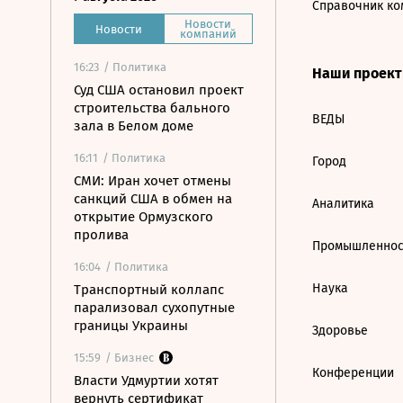
Справочник ко
Новости
Новости
компаний
16:23
/ Политика
Наши проек
Суд США остановил проект
строительства бального
ВЕДЫ
зала в Белом доме
16:11
/ Политика
Город
СМИ: Иран хочет отмены
санкций США в обмен на
Аналитика
открытие Ормузского
пролива
Промышленнос
16:04
/ Политика
Наука
Транспортный коллапс
парализовал сухопутные
границы Украины
Здоровье
15:59
/ Бизнес
Конференции
Власти Удмуртии хотят
вернуть сертификат