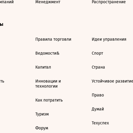
мпаний
Менеджмент
Распространение
ты
Правила торговли
Идеи управления
Ведомости&
Спорт
Капитал
Страна
ть
Инновации и
Устойчивое развити
технологии
Право
Как потратить
Думай
Туризм
Техуспех
Форум