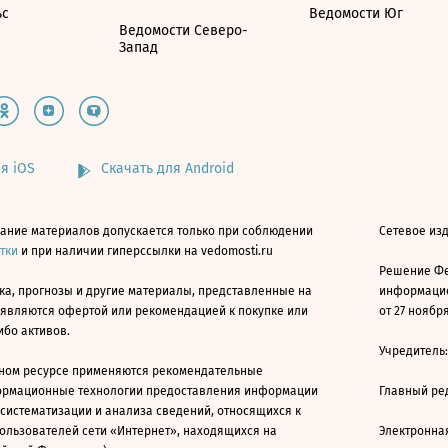
ьс
Ведомости Юг
Ведомости Северо-
Запад
я iOS
Скачать для Android
ание материалов допускается только при соблюдении
Сетевое изд
атки
и при наличии гиперссылки на vedomosti.ru
Решение Фе
ка, прогнозы и другие материалы, представленные на
информацио
 являются офертой или рекомендацией к покупке или
от 27 ноября
ибо активов.
Учредитель
ном ресурсе применяются рекомендательные
ормационные технологии предоставления информации
Главный ре
 систематизации и анализа сведений, относящихся к
ользователей сети «Интернет», находящихся на
Электронна