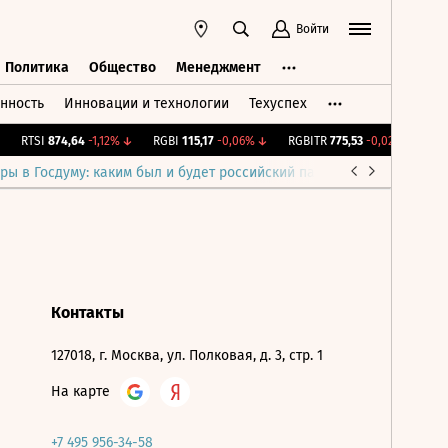
Войти
Политика
Общество
Менеджмент
нность
Инновации и технологии
Техуспех
ть
Политика
Общество
Менеджмент
RTSI
874,64
-1,12%
↓
RGBI
115,17
-0,06%
↓
RGBITR
775,53
-0,02%
↓
FE
ры в Госдуму: каким был и будет российский парламент
Война н
Контакты
127018, г. Москва, ул. Полковая, д. 3, стр. 1
На карте
+7 495 956-34-58