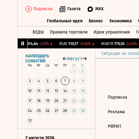
Подписка
Газета
MAX
Глобальные идеи
Бизнес
Экономика
ВЕДЫ
Правила торговли
Идеи управления
Г
Глобальные идеи
Бизнес
Экономик
,2%
↓
RTSI
874,64
-1,12%
↓
RGBI
115,17
-0,06%
↓
RGBITR
775,53
-0,02%
↓
Ситуация на топл
КАЛЕНДАРЬ
Август
СОБЫТИЙ
Пн
Вт
Ср
Чт
Пт
Сб
Вс
1
2
3
4
5
6
7
8
9
10
11
12
13
14
15
16
Подписка
17
18
19
20
21
22
23
24
25
26
27
28
29
30
Реклама
31
РФРИТ
7 августа 2026