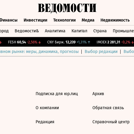
Финансы
Инвестиции
Технологии
Медиа
Недвижимость
ород
Ведомости&
Аналитика
Капитал
Страна
Промышле
а
Финансы
Инвестиции
Технологии
Медиа
Недвижимос
FESH
60,54
-2,56%
↓
CNY Бирж.
12,239
+1,31%
↑
IMOEX
2 281,31
-0,2%
↓
ивном рынке: меры, динамика, прогнозы
Выбор редакции
Выбо
Подписка для юр.лиц
Архив
О компании
Обратная связь
Редакция
Справочный центр