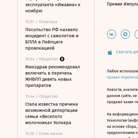
Премия Импул
эксплуатанта «Ижавиа» к
ноябрю
15:57
/ Политика
Посольство РФ назвало
инцидент с самолетом и
БПЛА в Лейпциге
провокацией
Скачать дл
15:54
/ Общество
Минздрав рекомендовал
Любое использов
включить в перечень
правил перепеч
ЖНВЛП девять новых
препаратов
Новости, аналити
данном сайте, не
15:44
/ Общество
продаже каких-л
Стала известна причина
возможной депортации
На информацион
семьи «Веселого
технологии (инф
молочника» Уолкера
на основе сбора,
предпочтениям п
15:36
/ Стиль жизни