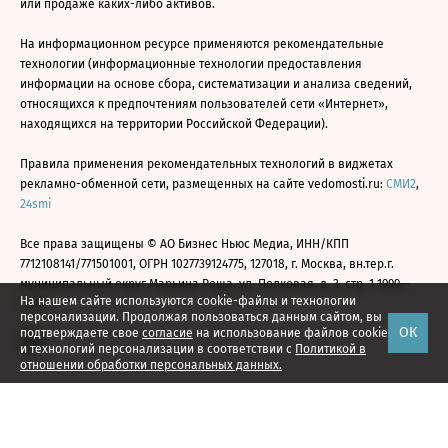
или продаже каких-либо активов.
На информационном ресурсе применяются рекомендательные
технологии (информационные технологии предоставления
информации на основе сбора, систематизации и анализа сведений,
относящихся к предпочтениям пользователей сети «Интернет»,
находящихся на территории Российской Федерации).
Правила применения рекомендательных технологий в виджетах
рекламно-обменной сети, размещенных на сайте vedomosti.ru:
СМИ2
,
24smi
Все права защищены © АО Бизнес Ньюс Медиа, ИНН/КПП
7712108141/771501001, ОГРН 1027739124775, 127018, г. Москва, вн.тер.г.
муниципальный округ Марьина Роща, ул. Полковая, д. 3, стр. 1 1999—
На нашем сайте используются cookie-файлы и технологии
2026
персонализации. Продолжая пользоваться данным сайтом, вы
ОК
подтверждаете свое
согласие
на использование файлов cookie
и технологий персонализации в соответствии с
Политикой в
отношении обработки персональных данных.