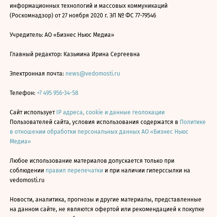
информационных технологий и массовых коммуникаций
(Роскомнадзор) от 27 ноября 2020 г. ЭЛ № ФС 77-79546
Учредитель: АО «Бизнес Ньюс Медиа»
Главный редактор: Казьмина Ирина Сергеевна
Электронная почта:
news@vedomosti.ru
Телефон:
+7 495 956-34-58
Сайт использует
IP адреса, cookie и данные геолокации
Пользователей сайта, условия использования содержатся в
Политике
в отношении обработки персональных данных АО «Бизнес Ньюс
Медиа»
Любое использование материалов допускается только при
соблюдении
правил перепечатки
и при наличии гиперссылки на
vedomosti.ru
Новости, аналитика, прогнозы и другие материалы, представленные
на данном сайте, не являются офертой или рекомендацией к покупке