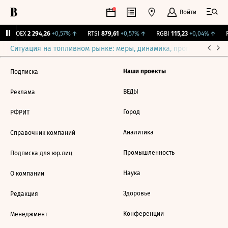
Войти
IMOEX
2 294,26
+0,57%
↑
RTSI
879,61
+0,57%
↑
RGBI
115,23
+0,04%
↑
R
Ситуация на топливном рынке: меры, динамика, прогнозы
Выб
Наши проекты
Подписка
ВЕДЫ
Реклама
Город
РФРИТ
Аналитика
Справочник компаний
Промышленность
Подписка для юр.лиц
Наука
О компании
Здоровье
Редакция
Конференции
Менеджмент