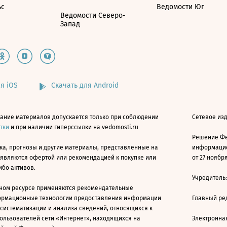
ьс
Ведомости Юг
Ведомости Северо-
Запад
я iOS
Скачать для Android
ание материалов допускается только при соблюдении
Сетевое изд
атки
и при наличии гиперссылки на vedomosti.ru
Решение Фе
ка, прогнозы и другие материалы, представленные на
информацио
 являются офертой или рекомендацией к покупке или
от 27 ноября
ибо активов.
Учредитель
ном ресурсе применяются рекомендательные
ормационные технологии предоставления информации
Главный ре
 систематизации и анализа сведений, относящихся к
ользователей сети «Интернет», находящихся на
Электронна