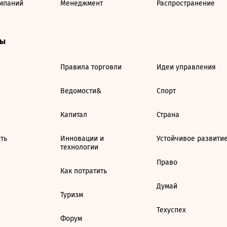
мпаний
Менеджмент
Распространение
ты
Правила торговли
Идеи управления
Ведомости&
Спорт
Капитал
Страна
ть
Инновации и
Устойчивое развити
технологии
Право
Как потратить
Думай
Туризм
Техуспех
Форум