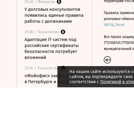
территории Росс
21:40
/ Финансы
У долговых консультантов
Правила примене
появились единые правила
рекламно-обменно
работы с должниками
INFOX
,
24smi
21:38
/ Технологии
Все права защищ
Адаптация IT-систем под
7712108141/7715010
российские сертификаты
муниципальный окр
безопасности потребует
вложений
21:34
/ Технологии
На нашем сайте используются c
«Мойофис» закрыл офисы
сайтом, вы подтверждаете свое
в Петербурге и Иннополисе
соответствии с
Политикой в отн
21:33
/ Политика
Россия поддержала
расширение
авиасообщения с
Казахстаном
21:28
/ Недвижимость