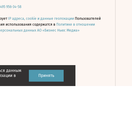
 495 956-34-58
ьзует
IP адреса, cookie и данные геолокации
Пользователей
овия использования содержатся в
Политике в отношении
персональных данных АО «Бизнес Ньюс Медиа»
ься данным
Принять
изации в