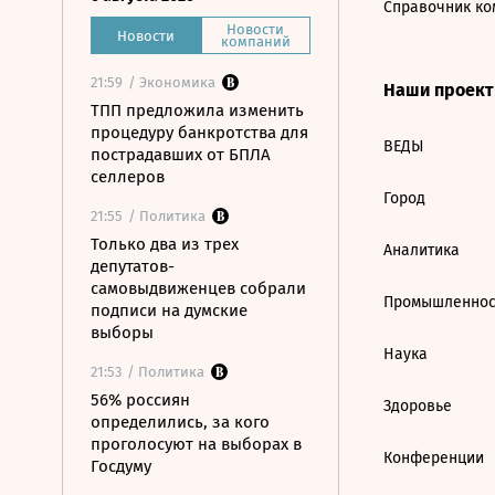
Справочник ко
Новости
Новости
компаний
21:59
/ Экономика
Наши проек
ТПП предложила изменить
процедуру банкротства для
ВЕДЫ
пострадавших от БПЛА
селлеров
Город
21:55
/ Политика
Только два из трех
Аналитика
депутатов-
самовыдвиженцев собрали
Промышленнос
подписи на думские
выборы
Наука
21:53
/ Политика
56% россиян
Здоровье
определились, за кого
проголосуют на выборах в
Конференции
Госдуму