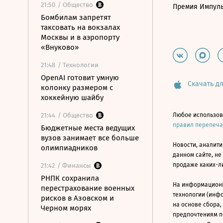
21:50
/ Общество
Премия Импул
Бомбилам запретят
таксовать на вокзалах
Москвы и в аэропорту
«Внуково»
21:48
/ Технологии
OpenAI готовит умную
Скачать дл
колонку размером с
хоккейную шайбу
21:44
/ Общество
Любое использов
правил перепеч
Бюджетные места ведущих
вузов занимает все больше
Новости, аналити
олимпиадников
данном сайте, не
продаже каких-л
21:42
/ Финансы
РНПК сохранила
На информацион
перестрахование военных
технологии (инф
рисков в Азовском и
на основе сбора,
Черном морях
предпочтениям п