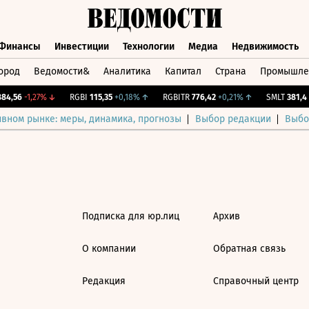
Финансы
Инвестиции
Технологии
Медиа
Недвижимость
ород
Ведомости&
Аналитика
Капитал
Страна
Промышле
а
Финансы
Инвестиции
Технологии
Медиа
Недвижимос
4,56
-1,27%
↓
RGBI
115,35
+0,18%
↑
RGBITR
776,42
+0,21%
↑
SMLT
381,4
-
ивном рынке: меры, динамика, прогнозы
Выбор редакции
Выбо
Подписка для юр.лиц
Архив
О компании
Обратная связь
Редакция
Справочный центр