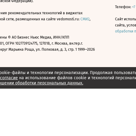
ийской Федерации).
Телефон:
+7
ния рекомендательных технологий в виджетах
й сети, размещенных на сайте vedomosti.ru:
СМИ2
,
Сайт испол
сайта, усл
обработки 
ены © АО Бизнес Ньюс Медиа, ИНН/КПП
01, ОГРН 1027739124775, 127018, г. Москва, вн.тер.г.
уг Марьина Роща, ул. Полковая, д. 3, стр. 1 1999—2026
ookie-файлы и технологии персонализации. Продолжая пользоват
согласие
на использование файлов cookie и технологий персонал
ошении обработки персональных данных.