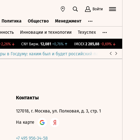
Войти
Политика
Общество
Менеджмент
нность
Инновации и технологии
Техуспех
ть
Политика
Общество
Менеджмент
2,26%
↓
CNY Бирж.
12,081
+0,76%
↑
IMOEX
2 285,88
-0,69%
↓
RTSI
884,56
ры в Госдуму: каким был и будет российский парламент
Война н
Контакты
127018, г. Москва, ул. Полковая, д. 3, стр. 1
На карте
+7 495 956-34-58