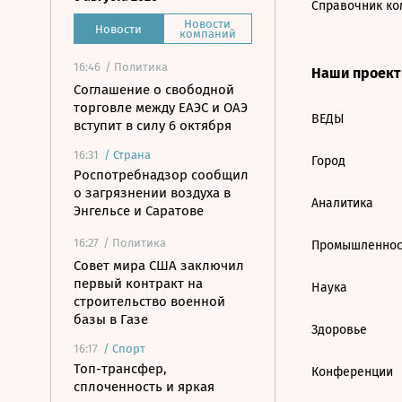
Справочник ко
Новости
Новости
компаний
16:46
/ Политика
Наши проек
Соглашение о свободной
торговле между ЕАЭС и ОАЭ
ВЕДЫ
вступит в силу 6 октября
16:31
/
Страна
Город
Роспотребнадзор сообщил
о загрязнении воздуха в
Аналитика
Энгельсе и Саратове
16:27
/ Политика
Промышленнос
Совет мира США заключил
первый контракт на
Наука
строительство военной
базы в Газе
Здоровье
16:17
/
Спорт
Топ-трансфер,
Конференции
сплоченность и яркая