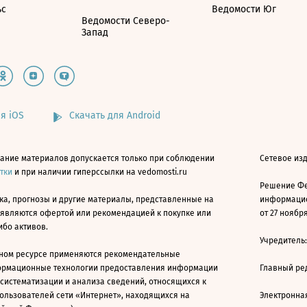
ьс
Ведомости Юг
Ведомости Северо-
Запад
я iOS
Скачать для Android
ание материалов допускается только при соблюдении
Сетевое изд
атки
и при наличии гиперссылки на vedomosti.ru
Решение Фе
ка, прогнозы и другие материалы, представленные на
информацио
 являются офертой или рекомендацией к покупке или
от 27 ноября
ибо активов.
Учредитель
ном ресурсе применяются рекомендательные
ормационные технологии предоставления информации
Главный ре
 систематизации и анализа сведений, относящихся к
ользователей сети «Интернет», находящихся на
Электронна