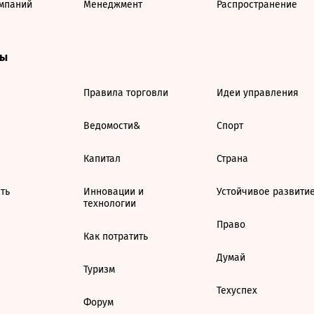
мпаний
Менеджмент
Распространение
ты
Правила торговли
Идеи управления
Ведомости&
Спорт
Капитал
Страна
ть
Инновации и
Устойчивое развити
технологии
Право
Как потратить
Думай
Туризм
Техуспех
Форум