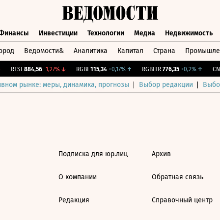
Финансы
Инвестиции
Технологии
Медиа
Недвижимость
ород
Ведомости&
Аналитика
Капитал
Страна
Промышле
а
Финансы
Инвестиции
Технологии
Медиа
Недвижимос
RTSI
884,56
-1,27%
↓
RGBI
115,34
+0,17%
↑
RGBITR
776,35
+0,2%
↑
CNY
ивном рынке: меры, динамика, прогнозы
Выбор редакции
Выбо
Подписка для юр.лиц
Архив
О компании
Обратная связь
Редакция
Справочный центр