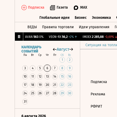
Подписка
Газета
MAX
Глобальные идеи
Бизнес
Экономика
ВЕДЫ
Правила торговли
Идеи управления
Г
Глобальные идеи
Бизнес
Экономик
081
+0,76%
↑
AVAN
563
0%
VEON-RX
56,2
+2%
↑
IMOEX
2 285,88
-0,69%
↓
Ситуация на топл
КАЛЕНДАРЬ
Август
СОБЫТИЙ
Пн
Вт
Ср
Чт
Пт
Сб
Вс
1
2
3
4
5
6
7
8
9
10
11
12
13
14
15
16
Подписка
17
18
19
20
21
22
23
24
25
26
27
28
29
30
Реклама
31
РФРИТ
6 августа 2026