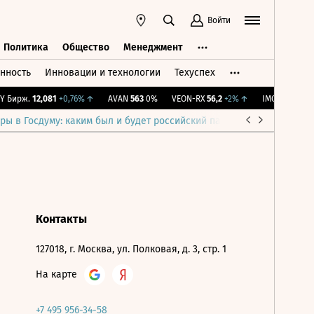
Войти
Политика
Общество
Менеджмент
нность
Инновации и технологии
Техуспех
ть
Политика
Общество
Менеджмент
 Бирж.
12,081
+0,76%
↑
AVAN
563
0%
VEON-RX
56,2
+2%
↑
IMOEX
2 285,88
ры в Госдуму: каким был и будет российский парламент
Война н
Контакты
127018, г. Москва, ул. Полковая, д. 3, стр. 1
На карте
+7 495 956-34-58