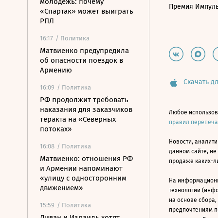
молодежь: почему
Премия Импул
«Спартак» может выиграть
РПЛ
16:17
/ Политика
Матвиенко предупредила
об опасности поездок в
Армению
Скачать дл
16:09
/ Политика
РФ продолжит требовать
наказания для заказчиков
Любое использов
теракта на «Северных
правил перепеч
потоках»
Новости, аналити
16:08
/ Политика
данном сайте, не
Матвиенко: отношения РФ
продаже каких-л
и Армении напоминают
«улицу с односторонним
На информацион
движением»
технологии (инф
на основе сбора,
15:59
/ Политика
предпочтениям п
Ливан и Израиль хотят