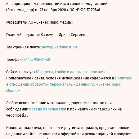
информационных технологий и массовых коммуникаций
(Роскомнадзор) от 27 ноября 2020 г. ЭЛ № ФС 77-79546
Учредитель: АО «Бизнес Ньюс Медиа»
Главный редактор: Казьмина Ирина Сергеевна
Электронная почта:
news@vedomosti.ru
Телефон:
+7 495 956-34-58
Сайт использует
IP адреса, cookie и данные геолокации
Пользователей сайта, условия использования содержатся в
Политике
в отношении обработки персональных данных АО «Бизнес Ньюс
Медиа»
Любое использование материалов допускается только при
соблюдении
правил перепечатки
и при наличии гиперссылки на
vedomosti.ru
Новости, аналитика, прогнозы и другие материалы, представленные
на данном сайте, не являются офертой или рекомендацией к покупке