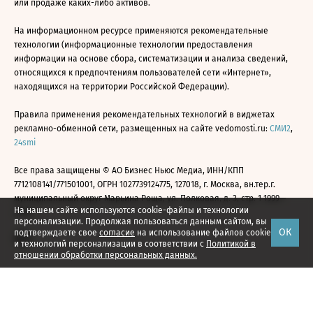
или продаже каких-либо активов.
На информационном ресурсе применяются рекомендательные
технологии (информационные технологии предоставления
информации на основе сбора, систематизации и анализа сведений,
относящихся к предпочтениям пользователей сети «Интернет»,
находящихся на территории Российской Федерации).
Правила применения рекомендательных технологий в виджетах
рекламно-обменной сети, размещенных на сайте vedomosti.ru:
СМИ2
,
24smi
Все права защищены © АО Бизнес Ньюс Медиа, ИНН/КПП
7712108141/771501001, ОГРН 1027739124775, 127018, г. Москва, вн.тер.г.
муниципальный округ Марьина Роща, ул. Полковая, д. 3, стр. 1 1999—
На нашем сайте используются cookie-файлы и технологии
2026
персонализации. Продолжая пользоваться данным сайтом, вы
ОК
подтверждаете свое
согласие
на использование файлов cookie
и технологий персонализации в соответствии с
Политикой в
отношении обработки персональных данных.