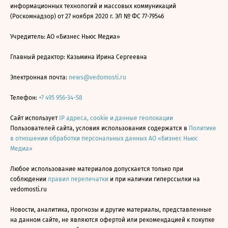
информационных технологий и массовых коммуникаций
(Роскомнадзор) от 27 ноября 2020 г. ЭЛ № ФС 77-79546
Учредитель: АО «Бизнес Ньюс Медиа»
Главный редактор: Казьмина Ирина Сергеевна
Электронная почта:
news@vedomosti.ru
Телефон:
+7 495 956-34-58
Сайт использует
IP адреса, cookie и данные геолокации
Пользователей сайта, условия использования содержатся в
Политике
в отношении обработки персональных данных АО «Бизнес Ньюс
Медиа»
Любое использование материалов допускается только при
соблюдении
правил перепечатки
и при наличии гиперссылки на
vedomosti.ru
Новости, аналитика, прогнозы и другие материалы, представленные
на данном сайте, не являются офертой или рекомендацией к покупке