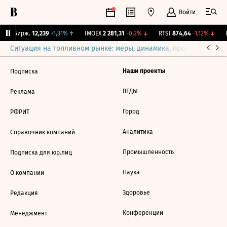
Войти
CNY Бирж.
12,239
+1,31%
↑
IMOEX
2 281,31
-0,2%
↓
RTSI
874,64
-1,12%
↓
R
Ситуация на топливном рынке: меры, динамика, прогнозы
Выб
Наши проекты
Подписка
ВЕДЫ
Реклама
Город
РФРИТ
Аналитика
Справочник компаний
Промышленность
Подписка для юр.лиц
Наука
О компании
Здоровье
Редакция
Конференции
Менеджмент