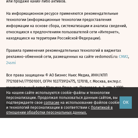
или продаже каких-либо активов.
На информационном ресурсе применяются рекомендательные
технологии (информационные технологии предоставления
информации на основе сбора, систематизации и анализа сведений,
относящихся к предпочтениям пользователей сети «Интернет»,
находящихся на территории Российской Федерации).
Правила применения рекомендательных технологий в виджетах
рекламно-обменной сети, размещенных на сайте vedomosti.ru:
СМИ2
,
24smi
Все права защищены © АО Бизнес Ньюс Медиа, ИНН/КПП
7712108141/771501001, ОГРН 1027739124775, 127018, г. Москва, вн.тер.г.
муниципальный округ Марьина Роща, ул. Полковая, д. 3, стр. 1 1999—
На нашем сайте используются cookie-файлы и технологии
2026
персонализации. Продолжая пользоваться данным сайтом, вы
ОК
подтверждаете свое
согласие
на использование файлов cookie
и технологий персонализации в соответствии с
Политикой в
отношении обработки персональных данных.