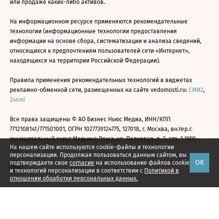
или продаже каких-либо активов.
На информационном ресурсе применяются рекомендательные
технологии (информационные технологии предоставления
информации на основе сбора, систематизации и анализа сведений,
относящихся к предпочтениям пользователей сети «Интернет»,
находящихся на территории Российской Федерации).
Правила применения рекомендательных технологий в виджетах
рекламно-обменной сети, размещенных на сайте vedomosti.ru:
СМИ2
,
24smi
Все права защищены © АО Бизнес Ньюс Медиа, ИНН/КПП
7712108141/771501001, ОГРН 1027739124775, 127018, г. Москва, вн.тер.г.
муниципальный округ Марьина Роща, ул. Полковая, д. 3, стр. 1 1999—
На нашем сайте используются cookie-файлы и технологии
2026
персонализации. Продолжая пользоваться данным сайтом, вы
ОК
подтверждаете свое
согласие
на использование файлов cookie
и технологий персонализации в соответствии с
Политикой в
отношении обработки персональных данных.