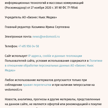
информационных технологий и массовых коммуникаций
(Роскомнадзор) от 27 ноября 2020 г. ЭЛ № ФС 77-79546
Учредитель: АО «Бизнес Ньюс Медиа»
Главный редактор: Казьмина Ирина Сергеевна
Электронная почта:
news@vedomosti.ru
Телефон:
+7 495 956-34-58
Сайт использует
IP адреса, cookie и данные геолокации
Пользователей сайта, условия использования содержатся в
Политике
в отношении обработки персональных данных АО «Бизнес Ньюс
Медиа»
Любое использование материалов допускается только при
соблюдении
правил перепечатки
и при наличии гиперссылки на
vedomosti.ru
Новости, аналитика, прогнозы и другие материалы, представленные
на данном сайте, не являются офертой или рекомендацией к покупке