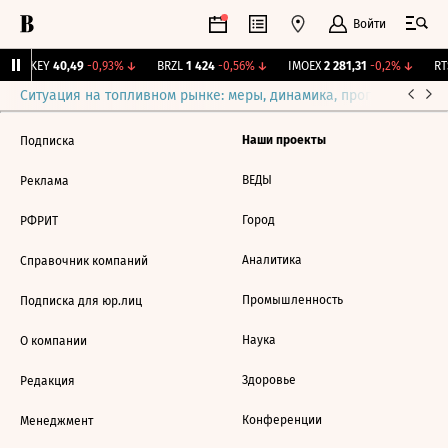
Войти
OKEY
40,49
-0,93%
↓
BRZL
1 424
-0,56%
↓
IMOEX
2 281,31
-0,2%
↓
RTS
Ситуация на топливном рынке: меры, динамика, прогнозы
Выб
Наши проекты
Подписка
ВЕДЫ
Реклама
Город
РФРИТ
Аналитика
Справочник компаний
Промышленность
Подписка для юр.лиц
Наука
О компании
Здоровье
Редакция
Конференции
Менеджмент