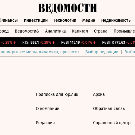
Финансы
Инвестиции
Технологии
Медиа
Недвижимость
ород
Ведомости&
Аналитика
Капитал
Страна
Промышле
а
Финансы
Инвестиции
Технологии
Медиа
Недвижимос
-0,28%
↓
RTSI
882,1
-0,28%
↓
RGBI
115,19
-0,04%
↓
RGBITR
775,63
-0,01%
ивном рынке: меры, динамика, прогнозы
Выбор редакции
Выбо
Подписка для юр.лиц
Архив
О компании
Обратная связь
Редакция
Справочный центр