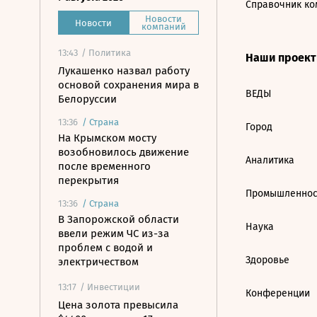
Справочник ко
Новости
Новости
компаний
13:43
/ Политика
Наши проек
Лукашенко назвал работу
основой сохранения мира в
ВЕДЫ
Белоруссии
13:36
/
Страна
Город
На Крымском мосту
возобновилось движение
Аналитика
после временного
перекрытия
Промышленнос
13:36
/
Страна
В Запорожской области
Наука
ввели режим ЧС из-за
проблем с водой и
Здоровье
электричеством
13:17
/ Инвестиции
Конференции
Цена золота превысила