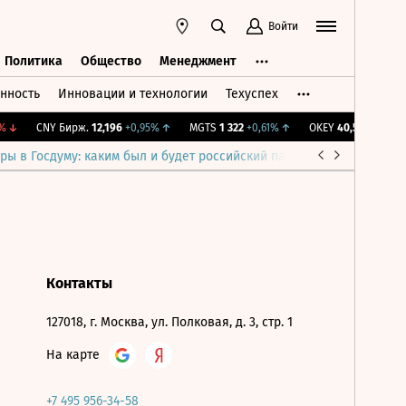
Войти
Политика
Общество
Менеджмент
нность
Инновации и технологии
Техуспех
ть
Политика
Общество
Менеджмент
↓
CNY Бирж.
12,196
+0,95%
↑
MGTS
1 322
+0,61%
↑
OKEY
40,59
-0,29%
↓
ры в Госдуму: каким был и будет российский парламент
Война н
Контакты
127018, г. Москва, ул. Полковая, д. 3, стр. 1
На карте
+7 495 956-34-58