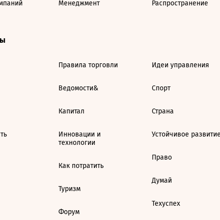
мпаний
Менеджмент
Распространение
ты
Правила торговли
Идеи управления
Ведомости&
Спорт
Капитал
Страна
ть
Инновации и
Устойчивое развити
технологии
Право
Как потратить
Думай
Туризм
Техуспех
Форум