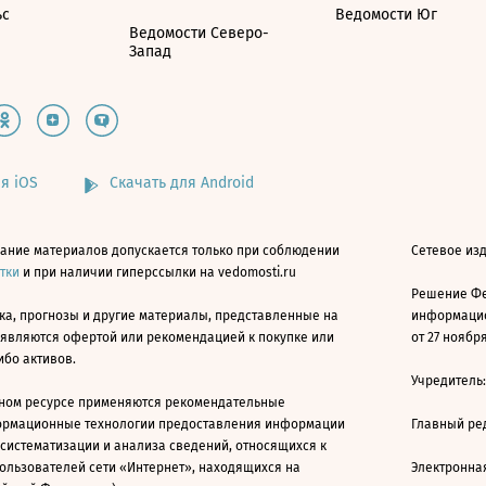
ьс
Ведомости Юг
Ведомости Северо-
Запад
я iOS
Скачать для Android
ание материалов допускается только при соблюдении
Сетевое изд
атки
и при наличии гиперссылки на vedomosti.ru
Решение Фе
ка, прогнозы и другие материалы, представленные на
информацио
 являются офертой или рекомендацией к покупке или
от 27 ноября
ибо активов.
Учредитель
ном ресурсе применяются рекомендательные
ормационные технологии предоставления информации
Главный ре
 систематизации и анализа сведений, относящихся к
ользователей сети «Интернет», находящихся на
Электронна