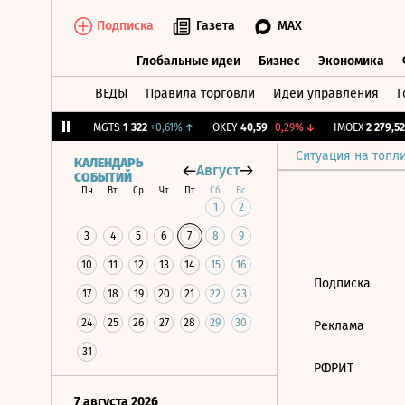
Подписка
Газета
MAX
Глобальные идеи
Бизнес
Экономика
ВЕДЫ
Правила торговли
Идеи управления
Г
Глобальные идеи
Бизнес
Экономик
,196
+0,95%
↑
MGTS
1 322
+0,61%
↑
OKEY
40,59
-0,29%
↓
IMOEX
2 279,52
Ситуация на топл
КАЛЕНДАРЬ
Август
СОБЫТИЙ
Пн
Вт
Ср
Чт
Пт
Сб
Вс
1
2
3
4
5
6
7
8
9
10
11
12
13
14
15
16
Подписка
17
18
19
20
21
22
23
24
25
26
27
28
29
30
Реклама
31
РФРИТ
7 августа 2026