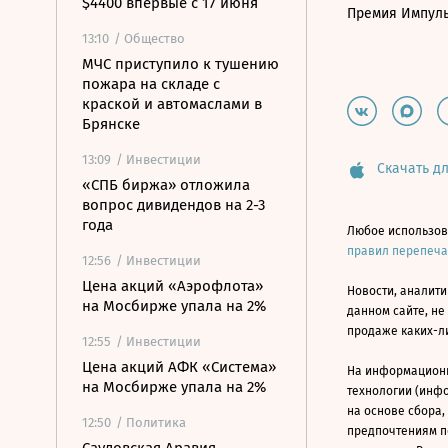
$4400 впервые с 17 июня
Премия Импул
13:10
/ Общество
МЧС приступило к тушению
пожара на складе с
краской и автомаслами в
Брянске
13:09
/ Инвестиции
Скачать дл
«СПБ биржа» отложила
вопрос дивидендов на 2-3
года
Любое использов
правил перепеч
12:56
/ Инвестиции
Цена акций «Аэрофлота»
Новости, аналити
на Мосбирже упала на 2%
данном сайте, не
продаже каких-л
12:55
/ Инвестиции
Цена акций АФК «Система»
На информацион
на Мосбирже упала на 2%
технологии (инф
на основе сбора,
12:50
/ Политика
предпочтениям п