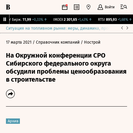
Войти
CNY Бирж.
11,99
+0,33%
↑
IMOEX
2 301,65
+1,43%
↑
RTSI
895,93
+1,68%
↑
Ситуация на топливном рынке: меры, динамика, прогнозы
Выб
17 марта 2021
/ Справочник компаний
/ Нострой
На Окружной конференции СРО
Сибирского федерального округа
обсудили проблемы ценообразования
в строительстве
Архив