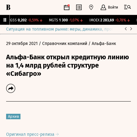
Войти
RGSS
0,202
-0,59%
↓
MGTS
1 300
-1,07%
↓
IMOEX
2 283,69
-0,78%
↓
RT
Ситуация на топливном рынке: меры, динамика, прогнозы
Выб
29 октября 2021
/ Справочник компаний
/ Альфа-Банк
Альфа-Банк открыл кредитную линию
на 1,4 млрд рублей структуре
«Сибагро»
Архив
Оригинал пресс-релиза