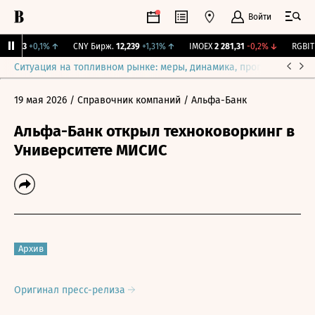
Войти
115,3
+0,1%
↑
CNY Бирж.
12,239
+1,31%
↑
IMOEX
2 281,31
-0,2%
↓
RGBITR
Ситуация на топливном рынке: меры, динамика, прогнозы
Выб
19 мая 2026
/ Справочник компаний
/ Альфа-Банк
Альфа-Банк открыл техноковоркинг в
Университете МИСИС
Архив
Оригинал пресс-релиза