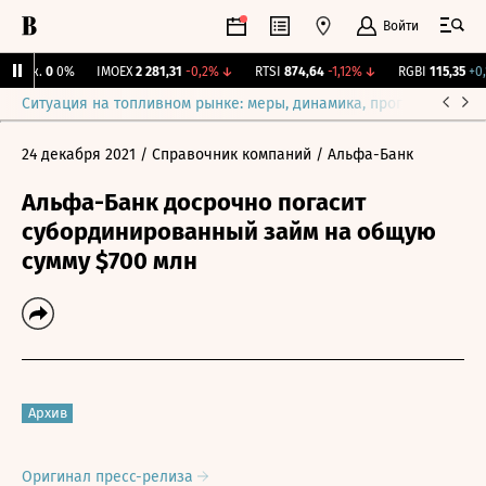
Войти
Бирж.
0
0%
IMOEX
2 281,31
-0,2%
↓
RTSI
874,64
-1,12%
↓
RGBI
115,35
+0,1
Ситуация на топливном рынке: меры, динамика, прогнозы
Выб
24 декабря 2021
/ Справочник компаний
/ Альфа-Банк
Альфа-Банк досрочно погасит
субординированный займ на общую
сумму $700 млн
Архив
Оригинал пресс-релиза