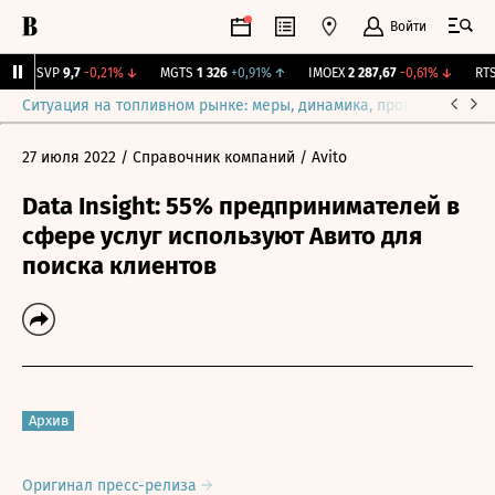
Войти
BISVP
9,7
-0,21%
↓
MGTS
1 326
+0,91%
↑
IMOEX
2 287,67
-0,61%
↓
RTSI
Ситуация на топливном рынке: меры, динамика, прогнозы
Выб
27 июля 2022
/ Справочник компаний
/ Avito
Data Insight: 55% предпринимателей в
сфере услуг используют Авито для
поиска клиентов
Архив
Оригинал пресс-релиза