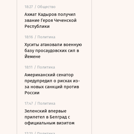
18:27
/ Общество
Ахмат Кадыров получил
звание Героя Чеченской
Республики
18:16
/ Политика
Хуситы атаковали военную
базу просаудовских сил в
Йемене
18:11
/ Политика
Американский сенатор
предупредил о рисках из-
за новых санкций против
России
17:47
/ Политика
Зеленский впервые
прилетел в Белград с
официальным визитом
17:23
/ Политика