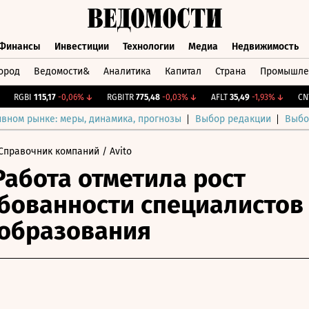
Финансы
Инвестиции
Технологии
Медиа
Недвижимость
ород
Ведомости&
Аналитика
Капитал
Страна
Промышле
а
Финансы
Инвестиции
Технологии
Медиа
Недвижимос
RGBI
115,17
-0,06%
↓
RGBITR
775,48
-0,03%
↓
AFLT
35,49
-1,93%
↓
CNY Б
ивном рынке: меры, динамика, прогнозы
Выбор редакции
Выбо
Справочник компаний
/ Avito
Работа отметила рост
бованности специалистов
образования